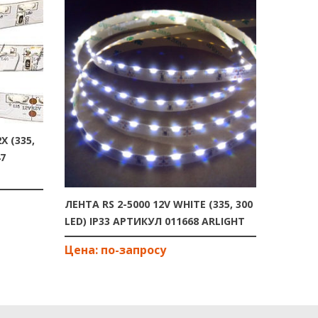
X (335,
ЛЕНТА R
47
600 LED
ARLIGH
ЛЕНТА RS 2-5000 12V WHITE (335, 300
LED) IP33 АРТИКУЛ 011668 ARLIGHT