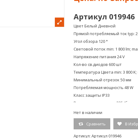
Артикул 019946
Цвет Белый Дневной
Прямой потребляемый ток typ: 2
Угол обзора 120 °
Световой поток min: 1 800 lm; max
Напряжение питания 24 V
Кол-во св.диодов 600 шт
Температура Цвета min: 3 800 K; 
Минимальный отрезок 50 мм
Потребляемая мощность 48 W
Класс защиты IP33
Размер светодиодов 335 (боков
Плотность светодиодов 120 шт/
Нет в наличии
Размеры, длина 5 000 мм
Сравнить
В Изб
Размеры, ширина 8 мм
Размеры, высота 1,4 мм
Артикул:
Артикул 019946