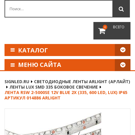
ВСЕГО
0
КАТАЛОГ
МЕНЮ САЙТА
КАК СДЕЛАТЬ ЗАКАЗ
SIGNLED.RU
СВЕТОДИОДНЫЕ ЛЕНТЫ ARLIGHT (АРЛАЙТ)
ЛЕНТЫ LUX SMD 335 БОКОВОЕ СВЕЧЕНИЕ
ОПЛАТА И ДОСТАВКА
ЛЕНТА RSW 2-5000SE 12V BLUE 2X (335, 600 LED, LUX) IP65
АРТИКУЛ 014886 ARLIGHT
НАШИ РЕКВИЗИТЫ