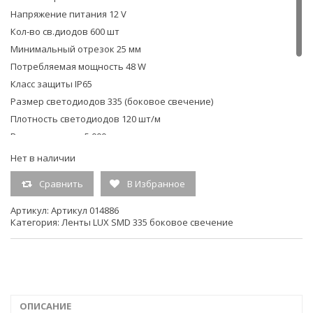
Arlig
Напряжение питания 12 V
Кол-во св.диодов 600 шт
Минимальный отрезок 25 мм
Потребляемая мощность 48 W
Класс защиты IP65
Размер светодиодов 335 (боковое свечение)
Плотность светодиодов 120 шт/м
Размеры, длина 5 000 мм
Размеры, ширина 8 мм
Нет в наличии
Размеры, высота 2,2 мм
Сравнить
В Избранное
Потребляемая мощность min-max min: 40 W; max: 48 W
Вес 0.217 кг
Артикул:
Артикул 014886
Категория:
Ленты LUX SMD 335 боковое свечение
Рулон – 5 м
Производитель Arlight
ОПИСАНИЕ