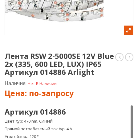
Лента RSW 2-5000SE 12V Blue
2x (335, 600 LED, LUX) IP65
RS
RSW
2-
2-
Артикул 014886 Arlight
5000
5000
12V
12V
Наличие:
Нет В Наличии
Blue
Blue
2x
2x
(335,
(335,
600
600
Артикул 014886
LED)
LED,
IP33
LUX)
Цвет typ: 470 nm, СИНИЙ
Артикул
IP66
Прямой потребляемый ток typ: 4 A
013346
Арт
Arlight
0149
Угол обзора 120 °