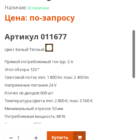
24V
24V
Наличие:
В Наличии
Day
Blue
Артикул
2x
019946
(335,
Arlight
600
Артикул 011677
LED)
IP33
Арт
Цвет
Белый Тёплый
0116
Arlig
Прямой потребляемый ток typ: 2 A
Угол обзора 120 °
Световой поток min: 1 800 lm; max: 2 400 lm
Напряжение питания 24 V
Кол-во св.диодов 600 шт
Температура Цвета min: 2 800 K; max: 3 500 K
Минимальный отрезок 50 мм
Потребляемая мощность 48 W
Класс защиты IP33
Размер светодиодов 335 (боковое свечение)
Купить
Плотность светодиодов 120 шт/м