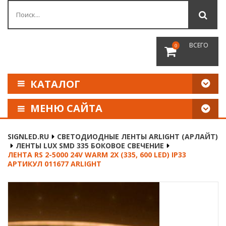
ВСЕГО
0
КАТАЛОГ
МЕНЮ САЙТА
КАК СДЕЛАТЬ ЗАКАЗ
SIGNLED.RU
СВЕТОДИОДНЫЕ ЛЕНТЫ ARLIGHT (АРЛАЙТ)
ЛЕНТЫ LUX SMD 335 БОКОВОЕ СВЕЧЕНИЕ
ОПЛАТА И ДОСТАВКА
ЛЕНТА RS 2-5000 24V WARM 2X (335, 600 LED) IP33
АРТИКУЛ 011677 ARLIGHT
НАШИ РЕКВИЗИТЫ