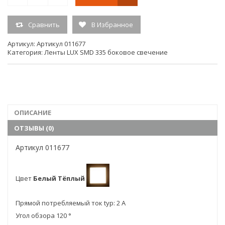
Размеры, длина 5 000 мм
Размеры, ширина 8 мм
Сравнить
В Избранное
Размеры, высота 1,4 мм
Артикул:
Артикул 011677
Индекс цветопередачи, CRI(Ra) >85
Категория:
Ленты LUX SMD 335 боковое свечение
Потребляемая мощность min-max: min: 40 W; max: 48 W
Вес 0.113 кг
Рулон – 5 метров
Производитель Arlight
ОПИСАНИЕ
ОТЗЫВЫ (0)
Артикул 011677
Цвет
Белый Тёплый
Прямой потребляемый ток typ: 2 A
Угол обзора 120 °