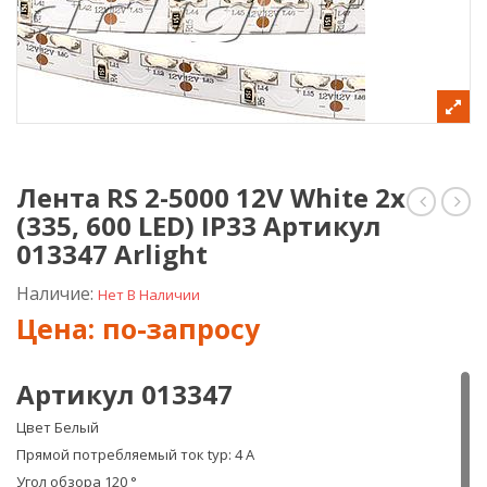
Лента RS 2-5000 12V White 2x
(335, 600 LED) IP33 Артикул
RS
RS
2-
2-
013347 Arlight
5000
5000
12V
12V
Наличие:
Нет В Наличии
Day
Day
(335,
2x
300
(335,
LED)
600
Артикул 013347
IP33
LED)
Артикул
IP33
Цвет Белый
019944
Арт
Прямой потребляемый ток typ: 4 A
Arlight
0199
Arlig
Угол обзора 120 °