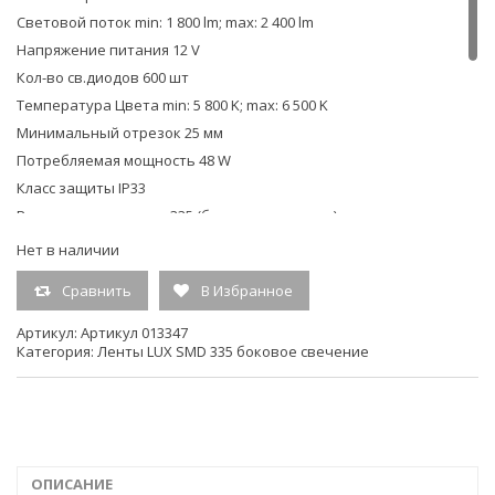
Световой поток min: 1 800 lm; max: 2 400 lm
Напряжение питания 12 V
Кол-во св.диодов 600 шт
Температура Цвета min: 5 800 K; max: 6 500 K
Минимальный отрезок 25 мм
Потребляемая мощность 48 W
Класс защиты IP33
Размер светодиодов 335 (боковое свечение)
Плотность светодиодов 120 шт/м
Нет в наличии
Размеры, длина 5 000 мм
Сравнить
В Избранное
Размеры, ширина 8 мм
Размеры, высота 1,4 мм
Артикул:
Артикул 013347
Категория:
Ленты LUX SMD 335 боковое свечение
Индекс цветопередачи, CRI(Ra) >85
Потребляемая мощность min-max min: 40 W; max: 48 W
Вес0.13 кг
Катушка – 5 метров
Производитель
Arlight
ОПИСАНИЕ