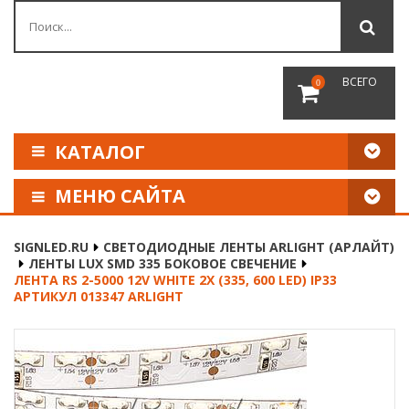
ВСЕГО
0
КАТАЛОГ
МЕНЮ САЙТА
КАК СДЕЛАТЬ ЗАКАЗ
SIGNLED.RU
СВЕТОДИОДНЫЕ ЛЕНТЫ ARLIGHT (АРЛАЙТ)
ЛЕНТЫ LUX SMD 335 БОКОВОЕ СВЕЧЕНИЕ
ОПЛАТА И ДОСТАВКА
ЛЕНТА RS 2-5000 12V WHITE 2X (335, 600 LED) IP33
АРТИКУЛ 013347 ARLIGHT
НАШИ РЕКВИЗИТЫ