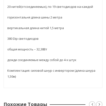
Единица
20 нитей(отсоединяемых), по 19 светодиодов на каждой
измерения
шт.
(ед.изм.)
горизонтальня длина шины 2 метра
Гарантия:
6мес
вертикальная длина нитей 1,5 метра
380 Dip светодиодов
общая мощность – 32,38Вт
дожди соединяемые между собой до 4-х штук
Комплектация: силовой шнур с инвертором (длина шнура
1,50м)
Похожие Товары