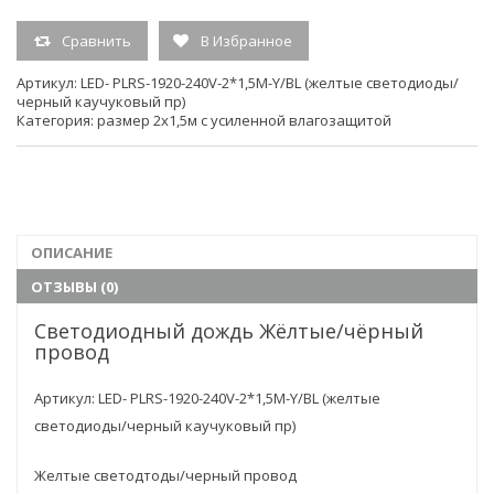
Сравнить
В Избранное
Длина
горизонтальной
2
Артикул:
LED- PLRS-1920-240V-2*1,5М-Y/BL (желтые светодиоды/
черный каучуковый пр)
шины, м:
Категория:
размер 2х1,5м с усиленной влагозащитой
Срок службы (ч.)
100000
Каучуковый провод, светодиод в
доп.описание
колпачке
ОПИСАНИЕ
Напряжение
220V
ОТЗЫВЫ (0)
Светодиодный дождь Жёлтые/чёрный
Размер
2х1,5м
провод
Тип свечения
постоянного свечения
Артикул: LED- PLRS-1920-240V-2*1,5М-Y/BL (желтые
светодиоды/черный каучуковый пр)
Кол-во
380
светодиодов
Желтые светодтоды/черный провод