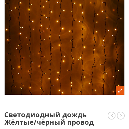
Светодиодный дождь
Жёлтые/чёрный провод
дождь
дож
Мульти/
Жёл