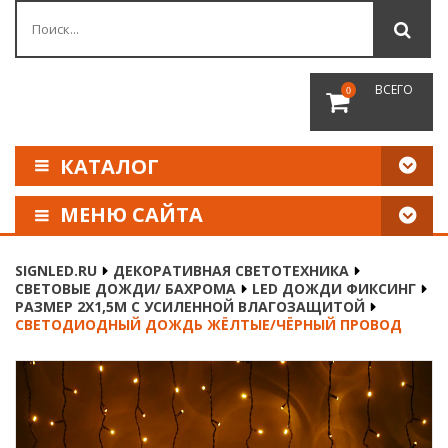
ВСЕГО
0
КАТАЛОГ
МЕНЮ САЙТА
КАК СДЕЛАТЬ ЗАКАЗ
SIGNLED.RU
ДЕКОРАТИВНАЯ СВЕТОТЕХНИКА
СВЕТОВЫЕ ДОЖДИ/ БАХРОМА
LED ДОЖДИ ФИКСИНГ
ОПЛАТА И ДОСТАВКА
РАЗМЕР 2Х1,5М С УСИЛЕННОЙ ВЛАГОЗАЩИТОЙ
СВЕТОДИОДНЫЙ ДОЖДЬ ЖЁЛТЫЕ/ЧЁРНЫЙ ПРОВОД
НАШИ РЕКВИЗИТЫ