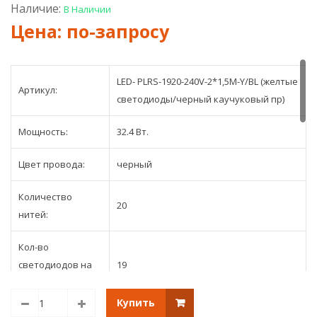
чёрный
жёл
Наличие:
В Наличии
провод
про
LED- PLRS-1920-240V-2*1,5М-Y/BL (желтые
Артикул:
светодиоды/черный каучуковый пр)
Мощность:
32.4 Вт.
Цвет провода:
черный
Количество
20
нитей:
Кол-во
светодиодов на
19
нитке:
Купить
Длина нитей, м:
1,5