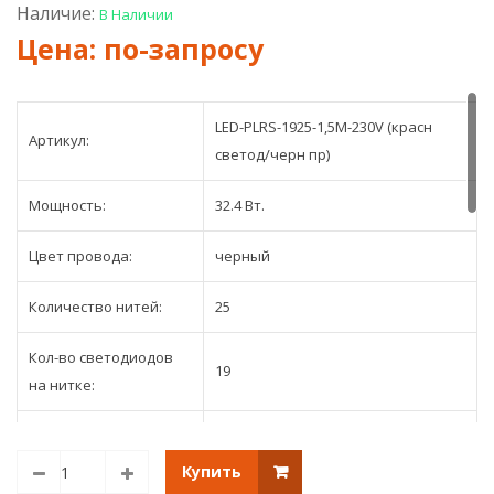
чёрный
чёр
Наличие:
В Наличии
провод
про
NEW!!!
LED-PLRS-1925-1,5M-230V (красн
Артикул:
светод/черн пр)
Мощность:
32.4 Вт.
Цвет провода:
черный
Количество нитей:
25
Кол-во светодиодов
19
на нитке:
Длина нитей, м:
1
Купить
Длина