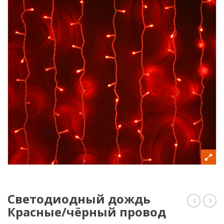
Светодиодный дождь
Красные/чёрный провод
дождь
дож
Красные
Жёл