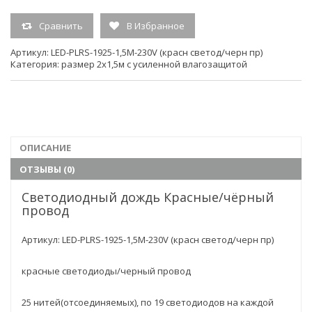
горизонтальной
2
Сравнить
В Избранное
шины, м:
Артикул:
LED-PLRS-1925-1,5M-230V (красн светод/черн пр)
Срок службы (ч.)
100000
Категория:
размер 2х1,5м с усиленной влагозащитой
Напряжение
220V
Размер
2х1,5м
ОПИСАНИЕ
Тип свечения
постоянного свечения
ОТЗЫВЫ (0)
Кол-во светодиодов
475
Светодиодный дождь Красные/чёрный
провод
Единица измерения
шт.
(ед.изм.)
Артикул: LED-PLRS-1925-1,5M-230V (красн светод/черн пр)
красные светодиоды/черный провод
Гарантия:
6мес
25 нитей(отсоединяемых), по 19 светодиодов на каждой