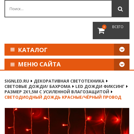
ВСЕГО
0
КАТАЛОГ
МЕНЮ САЙТА
КАК СДЕЛАТЬ ЗАКАЗ
SIGNLED.RU
ДЕКОРАТИВНАЯ СВЕТОТЕХНИКА
СВЕТОВЫЕ ДОЖДИ/ БАХРОМА
LED ДОЖДИ ФИКСИНГ
ОПЛАТА И ДОСТАВКА
РАЗМЕР 2Х1,5М С УСИЛЕННОЙ ВЛАГОЗАЩИТОЙ
СВЕТОДИОДНЫЙ ДОЖДЬ КРАСНЫЕ/ЧЁРНЫЙ ПРОВОД
НАШИ РЕКВИЗИТЫ