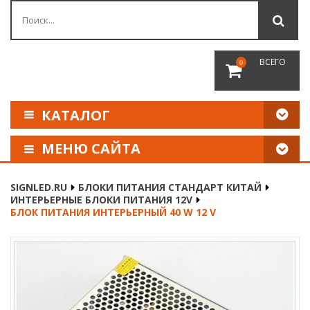
ВСЕГО
0
КАТАЛОГ
МЕНЮ САЙТА
КАК СДЕЛАТЬ ЗАКАЗ
SIGNLED.RU
БЛОКИ ПИТАНИЯ СТАНДАРТ КИТАЙ
ИНТЕРЬЕРНЫЕ БЛОКИ ПИТАНИЯ 12V
ОПЛАТА И ДОСТАВКА
БЛОК ПИТАНИЯ ИНТЕРЬЕРНЫЙ 40 W 12 V
НАШИ РЕКВИЗИТЫ