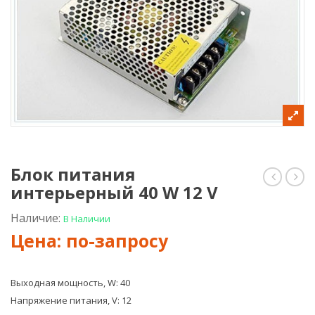
Блок питания
интерьерный 40 W 12 V
питани
пит
интерь
инт
35
60
Наличие:
В Наличии
W
W
12
12
V
V
5А
Выходная мощность, W: 40
Напряжение питания, V: 12