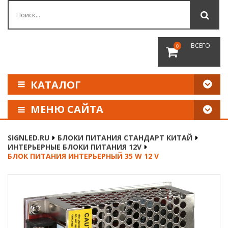
ВСЕГО
0
КАТАЛОГ
МЕНЮ САЙТА
КАК СДЕЛАТЬ ЗАКАЗ
SIGNLED.RU
БЛОКИ ПИТАНИЯ СТАНДАРТ КИТАЙ
ИНТЕРЬЕРНЫЕ БЛОКИ ПИТАНИЯ 12V
ОПЛАТА И ДОСТАВКА
БЛОК ПИТАНИЯ ИНТЕРЬЕРНЫЙ 35 W 12 V
НАШИ РЕКВИЗИТЫ