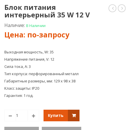
Блок питания
интерьерный 35 W 12 V
питани
пит
интерь
инт
25
40
Наличие:
В Наличии
W
W
12
12
V
V
Выходная мощность, W: 35
Напряжение питания, V: 12
Сила тока, А: 3
Тип корпуса: перфорированный металл
Габаритные размеры, мм: 129 х 98 х 38
Класс защиты: IP20
Гарантия: 1 год.
Купить