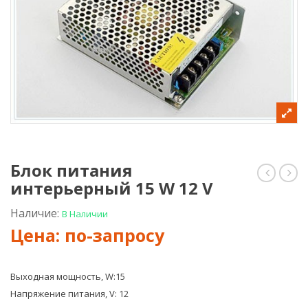
Блок питания
интерьерный 15 W 12 V
питани
пит
гермет
инт
(металл)
25
Наличие:
В Наличии
300
W
W
12
24
V
V
Выходная мощность, W:15
Напряжение питания, V: 12