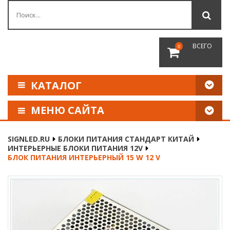
ВСЕГО
0
КАТАЛОГ
МЕНЮ САЙТА
КАК СДЕЛАТЬ ЗАКАЗ
SIGNLED.RU
БЛОКИ ПИТАНИЯ СТАНДАРТ КИТАЙ
ИНТЕРЬЕРНЫЕ БЛОКИ ПИТАНИЯ 12V
ОПЛАТА И ДОСТАВКА
БЛОК ПИТАНИЯ ИНТЕРЬЕРНЫЙ 15 W 12 V
НАШИ РЕКВИЗИТЫ