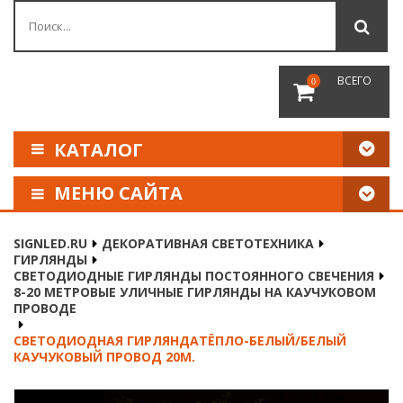
ВСЕГО
0
КАТАЛОГ
МЕНЮ САЙТА
КАК СДЕЛАТЬ ЗАКАЗ
SIGNLED.RU
ДЕКОРАТИВНАЯ СВЕТОТЕХНИКА
ГИРЛЯНДЫ
ОПЛАТА И ДОСТАВКА
СВЕТОДИОДНЫЕ ГИРЛЯНДЫ ПОСТОЯННОГО СВЕЧЕНИЯ
8-20 МЕТРОВЫЕ УЛИЧНЫЕ ГИРЛЯНДЫ НА КАУЧУКОВОМ
ПРОВОДЕ
НАШИ РЕКВИЗИТЫ
СВЕТОДИОДНАЯ ГИРЛЯНДАТЁПЛО-БЕЛЫЙ/БЕЛЫЙ
КАУЧУКОВЫЙ ПРОВОД 20М.