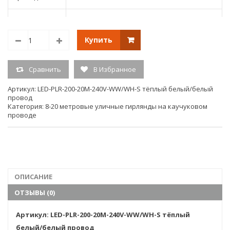
Срок службы
50000
(ч.)
Купить
Светодиодная гирлянда, длина 20м,200
доп.описание
Сравнить
В Избранное
тёплых белых светодиодов, белый провод
Артикул:
LED-PLR-200-20M-240V-WW/WH-S тёплый белый/белый
Напряжение
220V
провод
Категория:
8-20 метровые уличные гирлянды на каучуковом
проводе
Размер
20м.
Тип свечения
постоянного свечения
Кол-во
200
ОПИСАНИЕ
светодиодов
ОТЗЫВЫ (0)
Единица
измерения
шт.
Артикул: LED-PLR-200-20M-240V-WW/WH-S тёплый
(ед.изм.)
белый/белый провод