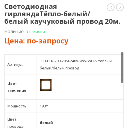
Светодиодная
гирляндаТёпло-белый/
гирлян
лин
Белые/
мод
белый каучуковый провод 20м.
белый
2
каучук
SMD
Наличие:
В Наличии
провод
2835
20м.
6500
80L
0,72
LED-PLR-200-20M-240V-WW/WH-S тёплый
Артикул:
белый/белый провод
Цвет
свечения
Мощность:
18Вт
Цвет
белый
провода: