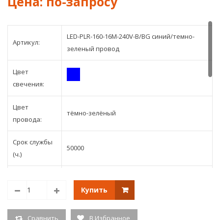
каучук
24м.
провод
18м.
(с
LED-PLR-160-16M-240V-B/BG синий/темно-
возм.
Артикул:
зеленый провод
подклю
контрол
Цвет
свечения:
Цвет
тёмно-зелёный
провода:
Срок службы
50000
(ч.)
Светодиодная гирлянда, длина 16м, 160
доп.описание
синих светодиодов, темно-зеленый
Купить
прорезиненный провод, соединяемая
Сравнить
В Избранное