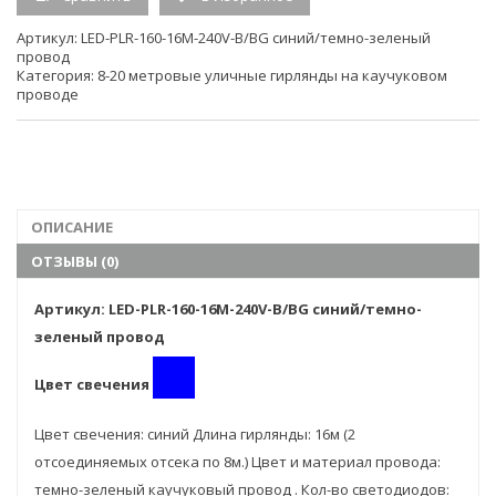
Напряжение
220V
Артикул:
LED-PLR-160-16M-240V-B/BG синий/темно-зеленый
провод
Размер
16м.
Категория:
8-20 метровые уличные гирлянды на каучуковом
проводе
Тип свечения
постоянного свечения
Кол-во
240
светодиодов
ОПИСАНИЕ
Единица
ОТЗЫВЫ (0)
измерения
шт.
(ед.изм.)
Артикул: LED-PLR-160-16M-240V-B/BG синий/темно-
зеленый провод
Гарантия:
6мес
Цвет свечения
Цвет свечения: синий Длина гирлянды: 16м (2
отсоединяемых отсека по 8м.) Цвет и материал провода:
темно-зеленый каучуковый провод . Кол-во светодиодов: