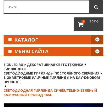
ВСЕГО
0
КАТАЛОГ
МЕНЮ САЙТА
КАК СДЕЛАТЬ ЗАКАЗ
SIGNLED.RU
ДЕКОРАТИВНАЯ СВЕТОТЕХНИКА
ГИРЛЯНДЫ
ОПЛАТА И ДОСТАВКА
СВЕТОДИОДНЫЕ ГИРЛЯНДЫ ПОСТОЯННОГО СВЕЧЕНИЯ
8-20 МЕТРОВЫЕ УЛИЧНЫЕ ГИРЛЯНДЫ НА КАУЧУКОВОМ
ПРОВОДЕ
НАШИ РЕКВИЗИТЫ
СВЕТОДИОДНАЯ ГИРЛЯНДА СИНЯЯ/ТЁМНО-ЗЕЛЁНЫЙ
КАУЧУКОВЫЙ ПРОВОД 16М.