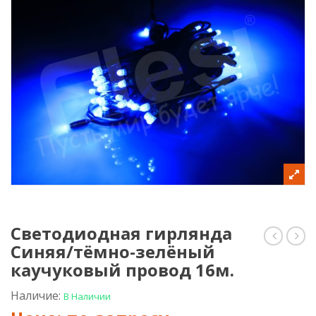
Светодиодная гирлянда
Синяя/тёмно-зелёный
гирлян
гир
Тёплая
Синя
каучуковый провод 16м.
белая/
бел
темно
кау
Наличие:
В Наличии
зелены
про