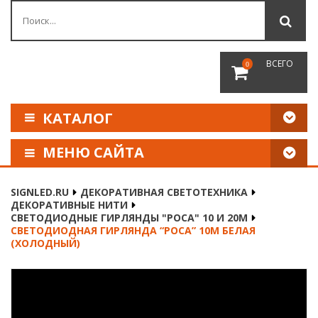
ВСЕГО
0
КАТАЛОГ
МЕНЮ САЙТА
КАК СДЕЛАТЬ ЗАКАЗ
SIGNLED.RU
ДЕКОРАТИВНАЯ СВЕТОТЕХНИКА
ДЕКОРАТИВНЫЕ НИТИ
ОПЛАТА И ДОСТАВКА
СВЕТОДИОДНЫЕ ГИРЛЯНДЫ "РОСА" 10 И 20М
СВЕТОДИОДНАЯ ГИРЛЯНДА “РОСА” 10М БЕЛАЯ
(ХОЛОДНЫЙ)
НАШИ РЕКВИЗИТЫ