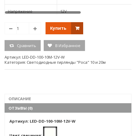
Напряжение
12V
Размер
10м.
Купить
Тип свечения
постоянного свечения
Сравнить
В Избранное
Кол-во светодиодов
100
Артикул:
LED-DD-100-10M-12V-W
Категория:
Светодиодные гирлянды "Роса" 10 и 20м
Единица измерения
шт.
(ед.изм.)
Гарантия:
6мес
ОПИСАНИЕ
ОТЗЫВЫ (0)
Артикул: LED-DD-100-10M-12V-W
Цвет свечения: