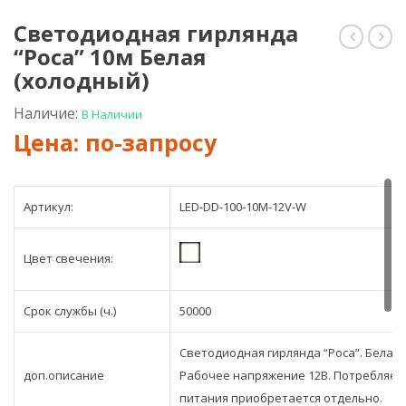
Светодиодная гирлянда
“Роса” 10м Белая
гирлян
гир
“Роса”
“Рос
(холодный)
10м
10м
Зелёная
Бела
Наличие:
В Наличии
(тёп
Артикул:
LED-DD-100-10M-12V-W
Цвет свечения:
Срок службы (ч.)
50000
Светодиодная гирлянда “Роса”. Белая 
доп.описание
Рабочее напряжение 12В. Потребляем
питания приобретается отдельно.