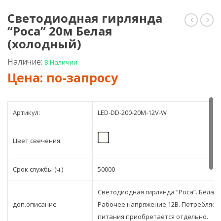
Светодиодная гирлянда
“Роса” 20м Белая
гирлян
гир
“Роса”
“Рос
(холодный)
20м
20м
Зелёная
Бела
Наличие:
В Наличии
(тёп
Артикул:
LED-DD-200-20M-12V-W
Цвет свечения:
Срок службы (ч.)
50000
Светодиодная гирлянда “Роса”. Белая 
доп.описание
Рабочее напряжение 12В. Потребляем
питания приобретается отдельно.