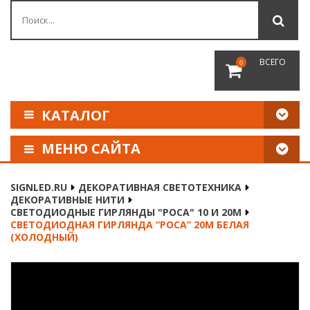
ВСЕГО
0
КАТАЛОГ
МЕНЮ САЙТА
КАК СДЕЛАТЬ ЗАКАЗ
SIGNLED.RU
ДЕКОРАТИВНАЯ СВЕТОТЕХНИКА
ДЕКОРАТИВНЫЕ НИТИ
ОПЛАТА И ДОСТАВКА
СВЕТОДИОДНЫЕ ГИРЛЯНДЫ "РОСА" 10 И 20М
СВЕТОДИОДНАЯ ГИРЛЯНДА “РОСА” 20М БЕЛАЯ
(ХОЛОДНЫЙ)
НАШИ РЕКВИЗИТЫ