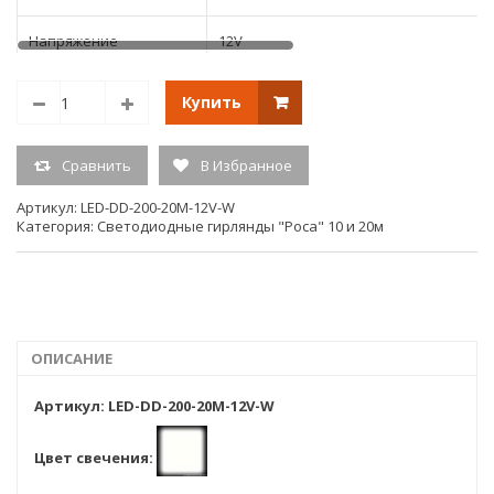
Напряжение
12V
Размер
20м.
Купить
Тип свечения
постоянного свечения
Сравнить
В Избранное
Кол-во светодиодов
200
Артикул:
LED-DD-200-20M-12V-W
Категория:
Светодиодные гирлянды "Роса" 10 и 20м
Единица измерения
шт.
(ед.изм.)
Гарантия:
6мес
ОПИСАНИЕ
Артикул: LED-DD-200-20M-12V-W
Цвет свечения: