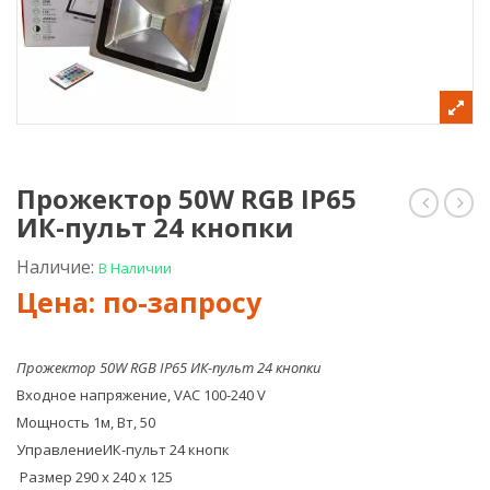
Прожектор 50W RGB IP65
ИК-пульт 24 кнопки
програ
СДО
LS
20W
DMX
220-
Наличие:
В Наличии
для
240V
прожек
6500
RGB
160
150
с
Прожектор 50W RGB IP65 ИК-пульт 24 кнопки
W
дат
Входное напряжение, VAC 100-240 V
дви
IP44
Мощность 1м, Вт, 50
УправлениеИК-пульт 24 кнопк
Размер 290 х 240 х 125