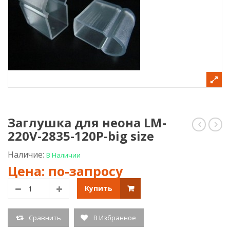
Заглушка для неона LM-
220V-2835-120P-big size
профил
обр
2м
конн
для
для
Наличие:
В Наличии
неона
нео
LM-
LM-
220V-
220V
Купить
2835-
2835
120P-
120P
big
big
Сравнить
В Избранное
size
size