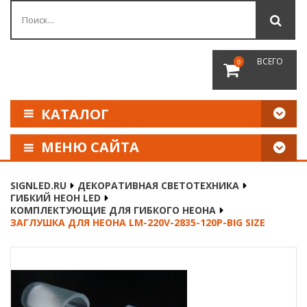
ВСЕГО
0
КАТАЛОГ
МЕНЮ САЙТА
КАК СДЕЛАТЬ ЗАКАЗ
SIGNLED.RU
ДЕКОРАТИВНАЯ СВЕТОТЕХНИКА
ГИБКИЙ НЕОН LED
ОПЛАТА И ДОСТАВКА
КОМПЛЕКТУЮЩИЕ ДЛЯ ГИБКОГО НЕОНА
ЗАГЛУШКА ДЛЯ НЕОНА LM-220V-2835-120P-BIG SIZE
НАШИ РЕКВИЗИТЫ