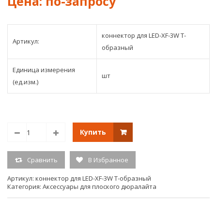
проводн
про
дюралай
Дюр
коннектор для LED-XF-3W T-
Артикул:
образный
Единица измерения
шт
(ед.изм.)
Купить
Сравнить
В Избранное
Артикул:
коннектор для LED-XF-3W T-образный
Категория:
Аксессуары для плоского дюралайта