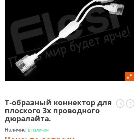
Т-образный коннектор для
плоского 3х проводного
образн
обр
коннект
конн
дюралайта.
для
для
плоског
плос
Наличие:
В Наличии
2х
3х