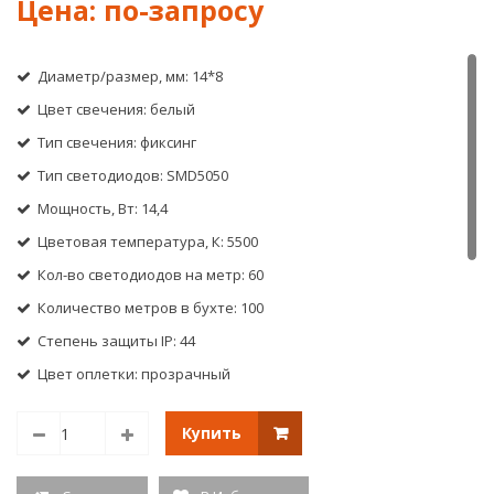
11*18
60L-
(2м)
240V
Бухта
B,
100
8*1
Диаметр/размер, мм: 14*8
м
(кра
Цвет свечения: белый
резк
1
Тип свечения: фиксинг
м)
Тип светодиодов: SMD5050
Мощность, Вт: 14,4
Цветовая температура, К: 5500
Кол-во светодиодов на метр: 60
Количество метров в бухте: 100
Степень защиты IP: 44
Цвет оплетки: прозрачный
Кол-во жил, шт: 2
Купить
Кол-во каналов, шт: 1
Кратность резки, м: 1