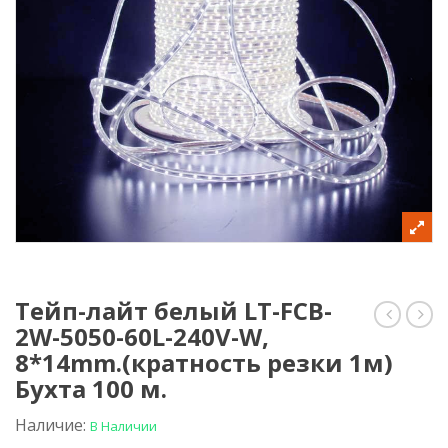
Тейп-лайт белый LT-FCB-
2W-5050-60L-240V-W,
дюрала
лай
LED-
син
8*14mm.(кратность резки 1м)
XF-
LT-
Бухта 100 м.
2W-
FCB-
100М-24
2W-
Наличие:
В Наличии
мульти,
5050