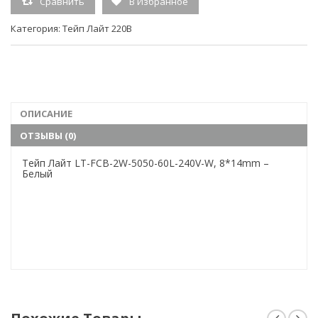
Сравнить
В Избранное
Расстояние между светодиодами, см: 1.67
Категория:
Тейп Лайт 220В
Гарантия, мес: 6
ОПИСАНИЕ
ОТЗЫВЫ (0)
Тейп Лайт LT-FCB-2W-5050-60L-240V-W, 8*14mm –
Белый