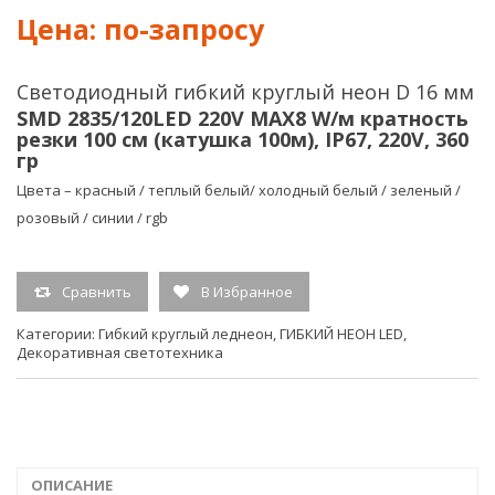
светод
D
лент,
14
48
мм
W,
Светодиодный гибкий круглый неон D 16 мм
12V,
SMD 2835/120LED 220V MAX8 W/м кратность
L-
резки 100 см (катушка 100м), IP67, 220V, 360
48-
гр
12
Цвета – красный / теплый белый/ холодный белый / зеленый /
розовый / синии / rgb
Сравнить
В Избранное
Категории:
Гибкий круглый леднеон
,
ГИБКИЙ НЕОН LED
,
Декоративная светотехника
ОПИСАНИЕ