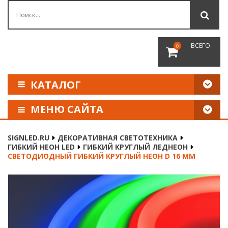
ВСЕГО
0
КАТАЛОГ
МЕНЮ САЙТА
КАК СДЕЛАТЬ ЗАКАЗ
SIGNLED.RU
ДЕКОРАТИВНАЯ СВЕТОТЕХНИКА
ГИБКИЙ НЕОН LED
ГИБКИЙ КРУГЛЫЙ ЛЕДНЕОН
ОПЛАТА И ДОСТАВКА
СВЕТОДИОДНЫЙ ГИБКИЙ КРУГЛЫЙ НЕОН D 16 ММ
НАШИ РЕКВИЗИТЫ