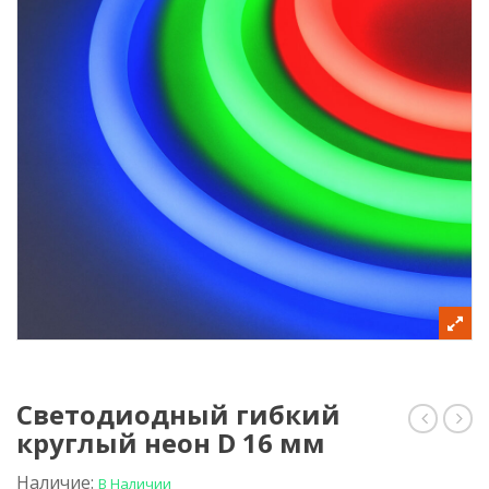
Светодиодный гибкий
круглый неон D 16 мм
питани
гиб
сверxто
кру
для
нео
Наличие:
В Наличии