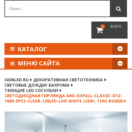
ВСЕГО
0
КАТАЛОГ
МЕНЮ САЙТА
КАК СДЕЛАТЬ ЗАКАЗ
SIGNLED.RU
ДЕКОРАТИВНАЯ СВЕТОТЕХНИКА
СВЕТОВЫЕ ДОЖДИ/ БАХРОМА
ОПЛАТА И ДОСТАВКА
ТАЮЩИЕ LED СОСУЛЬКИ
СВЕТОДИОДНАЯ ГИРЛЯНДА ARD-ICEFALL-CLASSIC-D12-
1000-5PCS-CLEAR-120LED-LIVE WHITE (230V, 11W) #026054
НАШИ РЕКВИЗИТЫ