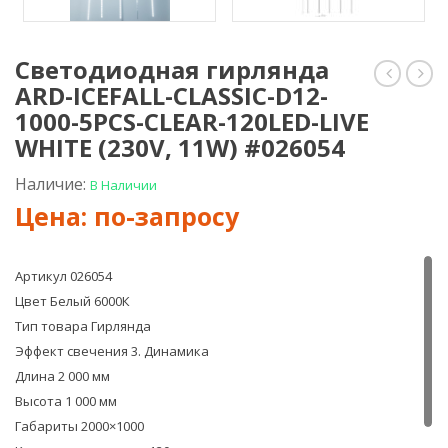
Светодиодная гирлянда
ARD-ICEFALL-CLASSIC-D12-
гирлян
гир
ARD-
ARD-
1000-5PCS-CLEAR-120LED-LIVE
ICEFALL-
ICEF
WHITE (230V, 11W) #026054
CLASSIC-
CLAS
D12-
D12-
Наличие:
В Наличии
1000-
1000
5PCS-
5PCS
CLEAR-
CLEA
120LED-
120L
LIVE
LIVE
Артикул 026054
BLUE
WAR
Цвет Белый 6000К
(230V,
(230
Тип товара Гирлянда
11W)
11W
#026053
#02
Эффект свечения 3. Динамика
Длина 2 000 мм
Высота 1 000 мм
Габариты 2000×1000