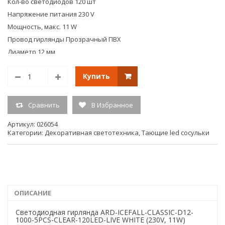
Кол-во светодиодов 120 шт
Напряжение питания 230 V
Мощность, макс. 11 W
Провод гирлянды Прозрачный ПВХ
Диаметр 12 мм
Рабочая температура min: -40 °C; max: 50 °C
Купить
Класс пылевлагозащиты IP65
Серия CLASSIC
Сертификат EAC-04942
Сравнить
В Избранное
Гарантийный срок 1 год
Артикул:
026054
Вес 1.034 кг
Категории:
Декоративная светотехника
,
Тающие led сосульки
Вид упаковки Коробка
Норма упаковки 1
ОПИСАНИЕ
Светодиодная гирлянда ARD-ICEFALL-CLASSIC-D12-
1000-5PCS-CLEAR-120LED-LIVE WHITE (230V, 11W)