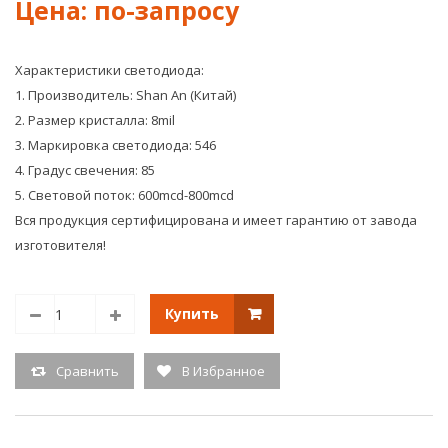
2835-
32х1
300
Blue
LED,
Характеристики светодиода:
IP
1. Производитель: Shan An (Китай)
20,
6,3
2. Размер кристалла: 8mil
Вт/
3. Маркировка светодиода: 546
м,
4. Градус свечения: 85
12V.
5. Световой поток: 600mcd-800mcd
5
Метров.
Вся продукция сертифицирована и имеет гарантию от завода
изготовителя!
Купить
Сравнить
В Избранное