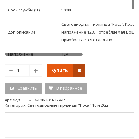
Срок службы (ч.)
50000
Светодиодная гирлянда “Роса”. Красна
доп.описание
напряжение 12В. Потребляемая мощно
приобретается отдельно.
Напряжение
12V
Размер
10м.
Купить
Тип свечения
постоянного свечения
Сравнить
В Избранное
Кол-во светодиодов
100
Артикул:
LED-DD-100-10M-12V-R
Категория:
Светодиодные гирлянды "Роса" 10 и 20м
Единица измерения
шт.
(ед.изм.)
Гарантия:
6мес