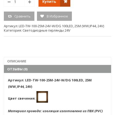
Купить
гирлянды:
постоянное свечение с мерцанием каждого 2-
Сравнить
В Избранное
доп.описание
ого светодиода
Артикул:
LED-TW-100-25M-24V-W/DG 100LED, 25M (WW,IP44, 24V)
Категория:
Светодиодные гирлянды 24V
Напряжение
24V
Тип свечения
Flash
Кол-во
100
ОПИСАНИЕ
светодиодов
ОТЗЫВЫ (0)
Тип
DIP 3мм
Артикул: LED-TW-100-25M-24V-W/DG 100LED, 25M
светодиодов
(WW,IP44, 24V)
Гарантия:
6мес
Цвет свечения:
Материал провода: изоляция изготовлена из ПВХ (PVC)