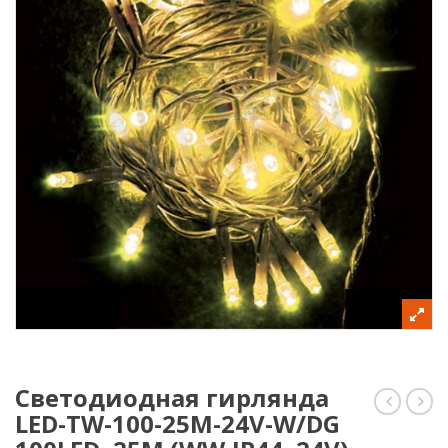
Светодиодная гирлянда
LED-TW-100-25M-24V-W/DG
гирлян
гир
13,5м,
LED-