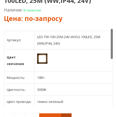
100LED, 25M (WW,IP44, 24V)
180LED,
TW-
тёплый
300-
Наличие:
В Наличии
белый,
15М-
с
W
контрол
и
трансф
LED-TW-100-25M-24V-W/DG 100LED, 25M
Артикул:
(WW,IP44, 24V)
Цвет
свечения
Мощность:
10Вт.
Цветность:
3000K
Цвет провода:
темно-зеленый
Длина
25м