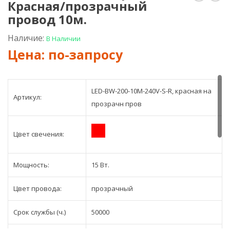
Красная/прозрачный
гирлян
гир
тепло
Жёлт
провод 10м.
белого
про
свечени
про
Наличие:
В Наличии
черный
10м.
провод
10м.
LED-BW-200-10M-240V-S-R, красная на
Артикул:
прозрачн пров
Цвет свечения:
Мощность:
15 Вт.
Цвет провода:
прозрачный
Срок службы (ч.)
50000