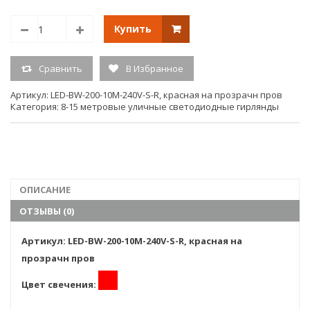
Соединяемая между собой.
доп.описание
Расстояние между светодиодами 5
Купить
см.
Сравнить
В Избранное
Напряжение
220V
Артикул:
LED-BW-200-10M-240V-S-R, красная на прозрачн пров
Размер
10м.
Категория:
8-15 метровые уличные светодиодные гирлянды
Тип свечения
постоянного свечения
Кол-во светодиодов
200
ОПИСАНИЕ
Единица измерения
шт.
ОТЗЫВЫ (0)
(ед.изм.)
Артикул: LED-BW-200-10M-240V-S-R, красная на
Гарантия:
6мес
прозрачн пров
Цвет свечения: