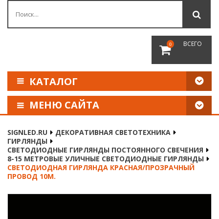
ВСЕГО
0
КАТАЛОГ
МЕНЮ САЙТА
КАК СДЕЛАТЬ ЗАКАЗ
SIGNLED.RU
ДЕКОРАТИВНАЯ СВЕТОТЕХНИКА
ГИРЛЯНДЫ
ОПЛАТА И ДОСТАВКА
СВЕТОДИОДНЫЕ ГИРЛЯНДЫ ПОСТОЯННОГО СВЕЧЕНИЯ
8-15 МЕТРОВЫЕ УЛИЧНЫЕ СВЕТОДИОДНЫЕ ГИРЛЯНДЫ
СВЕТОДИОДНАЯ ГИРЛЯНДА КРАСНАЯ/ПРОЗРАЧНЫЙ
НАШИ РЕКВИЗИТЫ
ПРОВОД 10М.