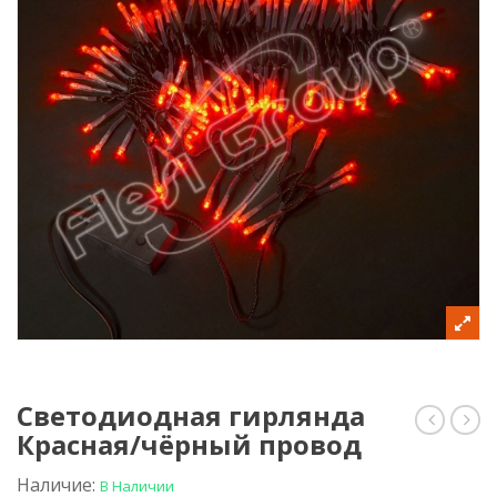
Светодиодная гирлянда
Красная/чёрный провод
гирлян
гир
теплого
Жёлт
белого
чёр
Наличие:
В Наличии