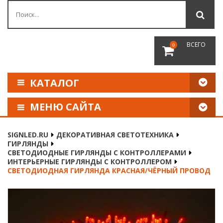
ВСЕГО
0
КАТАЛОГ
МЕНЮ САЙТА
КАК СДЕЛАТЬ ЗАКАЗ
SIGNLED.RU
ДЕКОРАТИВНАЯ СВЕТОТЕХНИКА
ГИРЛЯНДЫ
ОПЛАТА И ДОСТАВКА
СВЕТОДИОДНЫЕ ГИРЛЯНДЫ С КОНТРОЛЛЕРАМИ
ИНТЕРЬЕРНЫЕ ГИРЛЯНДЫ С КОНТРОЛЛЕРОМ
СВЕТОДИОДНАЯ ГИРЛЯНДА КРАСНАЯ/ЧЁРНЫЙ ПРОВОД
НАШИ РЕКВИЗИТЫ