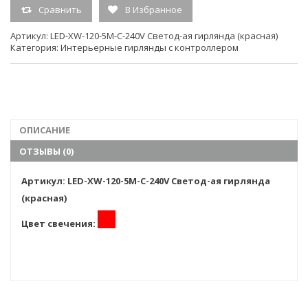
Сравнить
В Избранное
Тип свечения
светодинамика
Артикул:
LED-XW-120-5M-C-240V Светод-ая гирлянда (красная)
Категория:
Интерьерные гирлянды с контроллером
Кол-во светодиодов
120
Единица измерения
шт.
(ед.изм.)
ОПИСАНИЕ
Гарантия:
6мес
ОТЗЫВЫ (0)
Артикул: LED-XW-120-5M-C-240V Светод-ая гирлянда
(красная)
Цвет свечения: