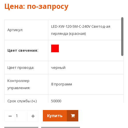
свечени
про
c
холодн
Flash/
белый
LED-XW-120-5M-C-240V Светод-ая
Артикул:
каучук
гирлянда (красная)
провод
20м
Цвет свечения:
Цвет провода:
черный
Контроллер
8 программ
управления:
Срок службы (ч.)
50000
Напряжение
220V
Купить
Размер
5м.