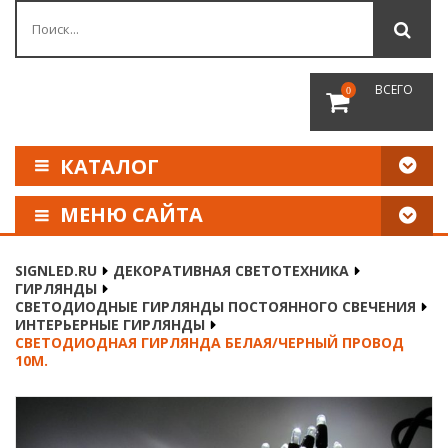
ВСЕГО
0
КАТАЛОГ
МЕНЮ САЙТА
КАК СДЕЛАТЬ ЗАКАЗ
SIGNLED.RU
ДЕКОРАТИВНАЯ СВЕТОТЕХНИКА
ГИРЛЯНДЫ
ОПЛАТА И ДОСТАВКА
СВЕТОДИОДНЫЕ ГИРЛЯНДЫ ПОСТОЯННОГО СВЕЧЕНИЯ
ИНТЕРЬЕРНЫЕ ГИРЛЯНДЫ
СВЕТОДИОДНАЯ ГИРЛЯНДА БЕЛАЯ/ЧЕРНЫЙ ПРОВОД
НАШИ РЕКВИЗИТЫ
10М.