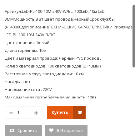
10м.
10м.
Артикул:LED-PL-100-10M-240V-W/BL, 100LED, 10м LED
3MMМощность:8 Вт.Цвет провода:черныйСрок службы
(ч.)40000доп.описаниеТЕХНИЧЕСКИЕ ХАРАКТЕРИСТИКИ: гирлянда
LED-PL-100-10M-240V-R/BG
Цвет свечения: белый
Длина гирлянды: 10м
Цвет и материал провода: черный PVC провод .
Кол-во светодиодов: 100 светодиодов (DIP 3мм.)
Расстояние между светодиодами: 10 см.
Насадка: нет
Напряжение сети : 220V
Максимальная потребляемая мощность: 10Вт.
Тип свечения: (фиксинг) гирлянда постоянного свечения
Купить
Дополнительно: соединяемая между собой до 5-ти штук, длина
провода от вилки до гирлянды 1,52м.
Напряжение220VРазмер10мТип свеченияпостоянного
Сравнить
В Избранное
свеченияКол-во светодиодов100Гарантия:6мес