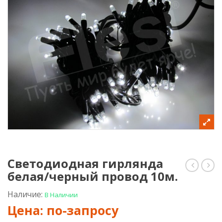
Светодиодная гирлянда
белая/черный провод 10м.
гирлян
гир
красная
желт
темно-
темн
Наличие:
В Наличии
зелены
зел
провод
про