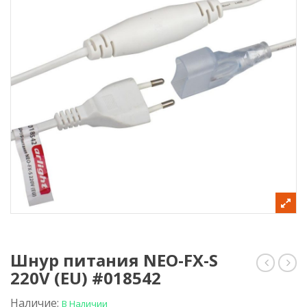
Шнур питания NEO-FX-S
220V (EU) #018542
питани
ARL-
ARL-
Mini
Power-
Cap
Наличие:
В Наличии