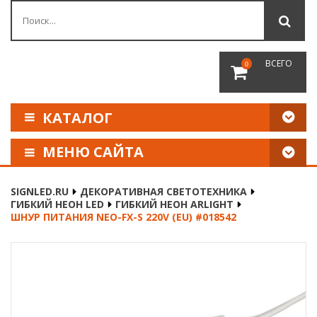
ВСЕГО
0
КАТАЛОГ
МЕНЮ САЙТА
КАК СДЕЛАТЬ ЗАКАЗ
SIGNLED.RU
ДЕКОРАТИВНАЯ СВЕТОТЕХНИКА
ГИБКИЙ НЕОН LED
ГИБКИЙ НЕОН ARLIGHT
ОПЛАТА И ДОСТАВКА
ШНУР ПИТАНИЯ NEO-FX-S 220V (EU) #018542
НАШИ РЕКВИЗИТЫ