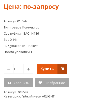
220V
(16
(26x15m
#02
#021547
Артикул 018542
Тип товара Коннектор
Сертификат EAC-14186
Вес 0.14 г
Вид упаковки – пакет
Норма упаковки 1
Купить
Сравнить
В Избранное
Артикул:
018542
Категория:
Гибкий неон ARLIGHT