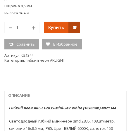
Ширина 8,5 мм
Высота 16 мм
Тип товара Лента
Купить
Сертификат *не требуется
Гарантийный срок 1 год
Вес 10.37 кг
Сравнить
В Избранное
Вид упаковки Катушка
Артикул:
021344
Норма упаковки 50
Категория:
Гибкий неон ARLIGHT
ОПИСАНИЕ
Гибкий неон ARL-CF2835-Mini-24V White (16x8mm) #021344
Светодиодный гибкий мини-неон smd 2835, 108шт/метр,
сечение 16х8.5 мм, IP65. Цвет БЕЛЫЙ 6000K, св.поток 150