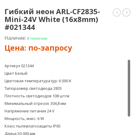
Гибкий неон ARL-CF2835-
Mini-24V White (16x8mm)
неон
нео
ARL-
ARL-
#021344
CF2835-
CF28
U15M20
Mini
Наличие:
В Наличии
24V
24V
Red
Day
(26x15m
(16
#021529
#02
Артикул 021344
Цвет Белый
Цветовая температура typ: 6 000 K
Типоразмер светодиода 2835
Плотность светодиодов 108 шт/м
Минимальный отрезок 304,8 мм
Напряжение питания 24 V
Мощность, макс. 6 W
Класс пылевлагозащиты IP65
Длина 50 000 мм