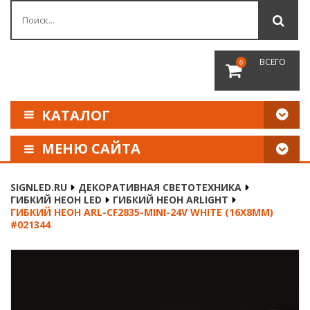
ВСЕГО
0
КАТАЛОГ
МЕНЮ САЙТА
КАК СДЕЛАТЬ ЗАКАЗ
SIGNLED.RU
ДЕКОРАТИВНАЯ СВЕТОТЕХНИКА
ГИБКИЙ НЕОН LED
ГИБКИЙ НЕОН ARLIGHT
ОПЛАТА И ДОСТАВКА
ГИБКИЙ НЕОН ARL-CF2835-MINI-24V WHITE (16X8MM)
#021344
НАШИ РЕКВИЗИТЫ