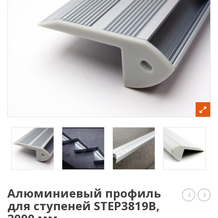
Алюминиевый профиль
для ступеней STEP3819B,
FLOOR
для
608
шир