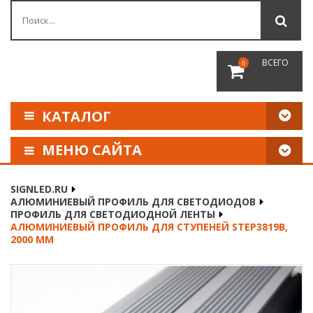
ВСЕГО
0
КАТАЛОГ
МЕНЮ САЙТА
КАК СДЕЛАТЬ ЗАКАЗ
SIGNLED.RU
АЛЮМИНИЕВЫЙ ПРОФИЛЬ ДЛЯ СВЕТОДИОДОВ
ОПЛАТА И ДОСТАВКА
ПРОФИЛЬ ДЛЯ СВЕТОДИОДНОЙ ЛЕНТЫ
АЛЮМИНИЕВЫЙ ПРОФИЛЬ ДЛЯ СТУПЕНЕЙ STEP3819B,
2000 ММ
НАШИ РЕКВИЗИТЫ