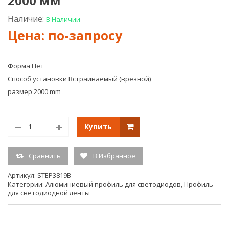
2000 мм
Профил
лент
для
до
Наличие:
В Наличии
пола
36
для
мм
одноря
пря
ленты
нак
с
2м
Форма Нет
экраном
WD4
Способ установки Встраиваемый (врезной)
2м
размер 2000 mm
Купить
Сравнить
В Избранное
Артикул:
STEP3819B
Категории:
Алюминиевый профиль для светодиодов
,
Профиль
для светодиодной ленты