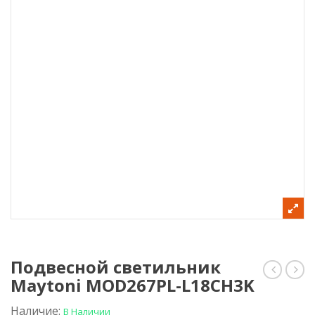
Подвесной светильник
Maytoni MOD267PL-L18CH3K
лампа
свет
Wi-
(бра
Fi
Frey
Наличие:
В Наличии