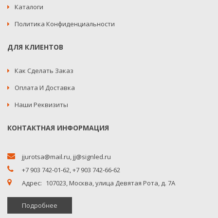
Объем коробки, м3:
0,0286
Каталоги
Вес нетто:
1,4
Политика Конфиденциальности
ДЛЯ КЛИЕНТОВ
Как Сделать Заказ
Оплата И Доставка
Наши Реквизиты
КОНТАКТНАЯ ИНФОРМАЦИЯ
jjurotsa@mail.ru
,
jj@signled.ru
+7 903 742-01-62,
+7 903 742-66-62
Адрес:
107023, Москва, улица Девятая Рота, д. 7А
Подробнее