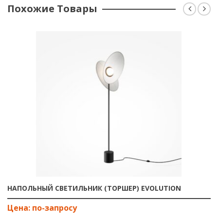
Высота чаши крепления (мм):
140
Похожие Товары
Материал абажура:
Стекло
Цвет абажура:
Белый и Серый
LED:
Да
Лампы в комплекте:
Нет
Цоколь:
LED
Мощность (W):
18
Световой поток (Lm):
2500
Угол рассеивания (°):
360
Индекс цветопередачи (Ra):
80
Цветовая температура (K):
3000
Страна происхождения:
КИТАЙ
Маркер:
Нет
НАПОЛЬНЫЙ СВЕТИЛЬНИК (ТОРШЕР) EVOLUTION
Статус:
Новинка
Диммируемый:
Нет