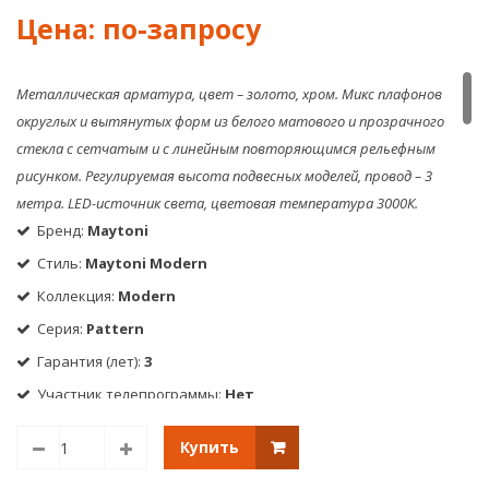
Globe
FR40
E14
01B
5W
2700K-
Металлическая арматура, цвет – золото, хром. Микс плафонов
6500K
округлых и вытянутых форм из белого матового и прозрачного
MIX
DIM
стекла с сетчатым и с линейным повторяющимся рельефным
рисунком. Регулируемая высота подвесных моделей, провод – 3
метра. LED-источник света, цветовая температура 3000К.
Бренд:
Maytoni
Стиль:
Maytoni Modern
Коллекция:
Modern
Серия:
Pattern
Гарантия (лет):
3
Участник телепрограммы:
Нет
Два в одном:
Нет
Купить
Подвесные крепления:
Планка