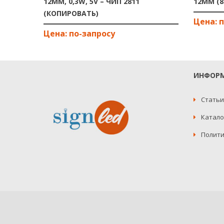
12ММ, 0,3W, 5V – ЧИП 2811
12ММ (8
(КОПИРОВАТЬ)
ИНФОР
Статьи
Катало
Полити