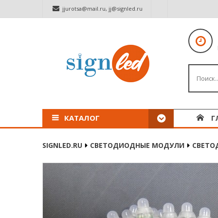
jjurotsa@mail.ru
,
jj@signled.ru
КАТАЛОГ
Г
SIGNLED.RU
СВЕТОДИОДНЫЕ МОДУЛИ
СВЕТО