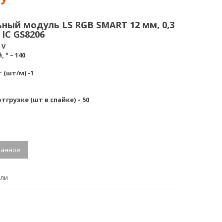
0,3W,
0,3W,
5V
5V
–
–
ный модуль LS RGB SMART 12 мм, 0,3
чип
чип
 IC GS8206
2811
6803
 V
(Копировать)
° – 140
(шт/м) -1
грузке (шт в спайке) – 50
ранное
ели