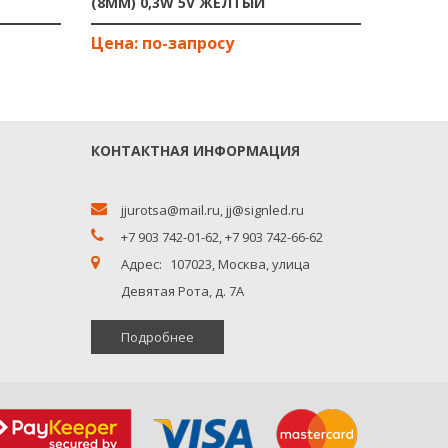
(8ММ) 0,3W 5V ЖЕЛТЫЙ
12ММ, 0
КОНТАКТНАЯ ИНФОРМАЦИЯ
jjurotsa@mail.ru
,
jj@signled.ru
+7 903 742-01-62,
+7 903 742-66-62
Адрес:
107023, Москва, улица
Девятая Рота, д. 7А
Подробнее