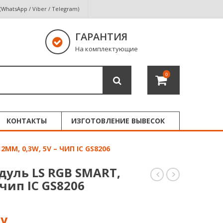
 (WhatsApp / Viber / Telegram)
ГАРАНТИЯ
На комплектующие
0
КОНТАКТЫ
ИЗГОТОВЛЕНИЕ ВЫВЕСОК
М, 0,3W, 5V – ЧИП IC GS8206
уль LS RGB SMART,
 чип IC GS8206
модуль
модуль
LS
LS
1свд,
1св\д,
12мм,
12мм,