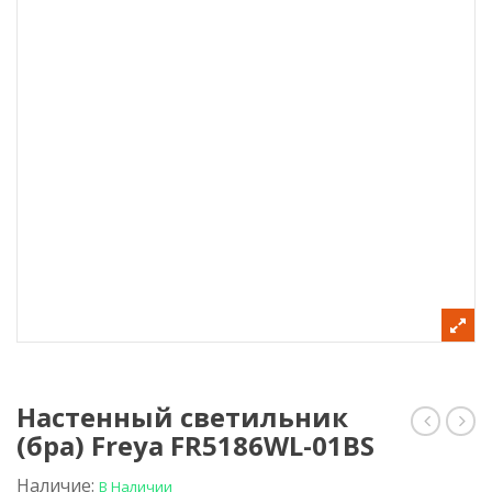
Настенный светильник
(бра) Freya FR5186WL-01BS
для
свет
вывода
Frey
провод
FR52
Наличие:
В Наличии