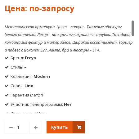
подвесн
L32
светиль
Металлическая арматура. Цвет – латунь. Тканевые абажуры
белого оттенка. Декор – прозрачные акриловые трубки. Трендовая
комбинация фактур и материалов. Широкий ассортимент. Торшер
и подвес с цоколем Е27, лампа, бра и люстры – Е14.
Бренд:
Freya
Стиль:
–
Коллекция:
Modern
Серия:
Lino
Гарантия (лет):
1
Участник телепрограммы:
Нет
Два в одном:
Нет
Подвесные крепления:
Планка
Купить
Технологии: