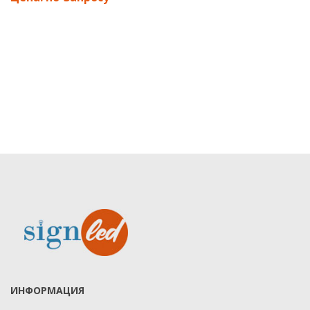
Наличие цепи:
Нет
Наличие основания:
Да
Наличие переключателя:
Да
Огнестойкий:
Нет
Окрашиваемый:
Нет
Наличие абажура:
Да
Датчик движения:
Нет
Датчик освещенности:
Нет
Солнечная батарея:
Нет
Вес брутто:
0,87
Высота коробки, мм:
180
Длина коробки, мм:
220
Ширина коробки, мм:
185
Объем коробки, м3:
0,00855
ИНФОРМАЦИЯ
Вес нетто:
0,59