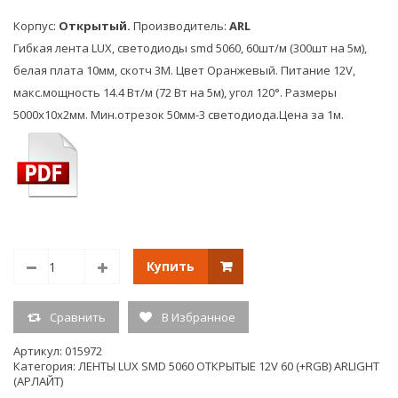
360
300
LED,
LED,
Корпус:
Открытый.
Производитель:
ARL
W)
LUX)
Гибкая лента LUX, светодиоды smd 5060, 60шт/м (300шт на 5м),
Артикул
Арт
белая плата 10мм, скотч 3М. Цвет Оранжевый. Питание 12V,
016246
0159
макс.мощность 14.4 Вт/м (72 Вт на 5м), угол 120°. Размеры
5000х10х2мм. Мин.отрезок 50мм-3 светодиода.Цена за 1м.
Купить
Сравнить
В Избранное
Артикул:
015972
Категория:
ЛЕНТЫ LUX SMD 5060 ОТКРЫТЫЕ 12V 60 (+RGB) ARLIGHT
(АРЛАЙТ)