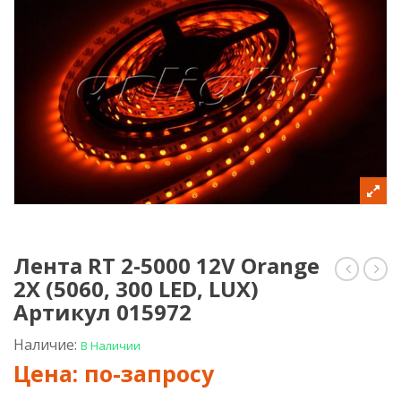
Лента RT 2-5000 12V Orange
2X (5060, 300 LED, LUX)
RT
RT
2-
2-
Артикул 015972
5000
5000
12V
12V
Наличие:
В Наличии
RGB
Pink
2X
2X
(5060,
(506