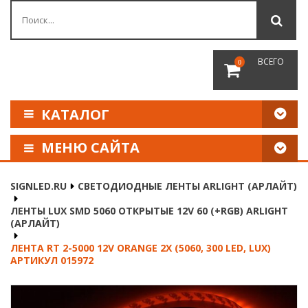
ВСЕГО
0
КАТАЛОГ
МЕНЮ САЙТА
КАК СДЕЛАТЬ ЗАКАЗ
SIGNLED.RU
СВЕТОДИОДНЫЕ ЛЕНТЫ ARLIGHT (АРЛАЙТ)
ОПЛАТА И ДОСТАВКА
ЛЕНТЫ LUX SMD 5060 ОТКРЫТЫЕ 12V 60 (+RGB) ARLIGHT
(АРЛАЙТ)
НАШИ РЕКВИЗИТЫ
ЛЕНТА RT 2-5000 12V ORANGE 2X (5060, 300 LED, LUX)
АРТИКУЛ 015972