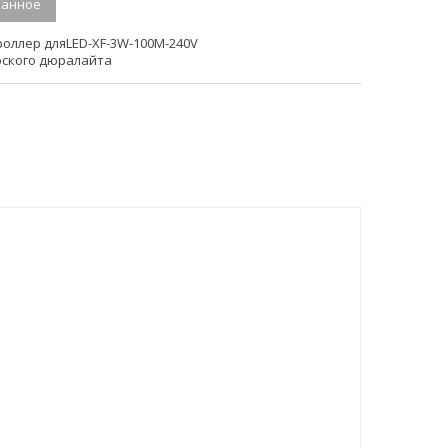
ранное
роллер дляLED-XF-3W-100М-240V
оского дюралайта