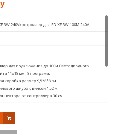
х
ти
жильного
жильного
плоского
плоского
11х18
11х28
XF-3W-240Vконтроллер дляLED-XF-3W-100М-240V
мм.
мм.
Дюралайта
дюралайта
лер для подключения до 100м Светодиодного
та 11х18 мм., 8 программ.
я коробка размер 9,5*8*8 см.
илового шнура с вилкой 1,52 м.
оннектора от контроллера 30 см.
см.