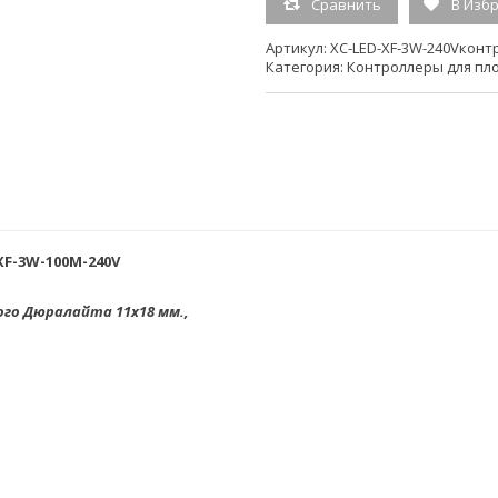
Сравнить
В Изб
(ед.изм.)
Артикул:
XC-LED-XF-3W-240Vконт
Категория:
Гарантия:
Контроллеры для пл
6мес
XF-3W-100М-240V
го Дюралайта 11х18 мм.,