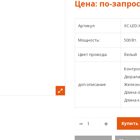
Артикул:
XC-LED-
Мощность:
500 Вт.
Цвет провода:
белый
Контрол
Дюралай
доп.описание
Железна
Длина с
Длина к
Размер
9,5х8х8 
Купить
Единица
измерения
шт.