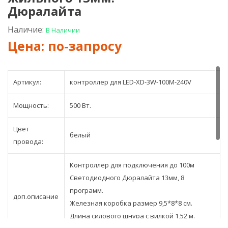
100м
100
Дюралайта
для
для
3-
5-
Наличие:
В Наличии
х
ти
жильно
жил
13мм.
16мм
Дюрала
дюр
Артикул:
контроллер для LED-XD-3W-100М-240V
Мощность:
500 Вт.
Цвет
белый
провода:
Контроллер для подключения до 100м
Светодиодного Дюралайта 13мм, 8
программ.
доп.описание
Железная коробка размер 9,5*8*8 см.
Длина силового шнура с вилкой 1,52 м.