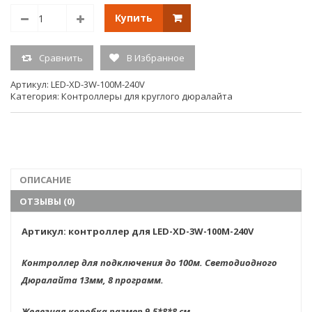
Длина коннектора от контроллера 30 см.
Купить
Размер
9,5х8х8 см.
Сравнить
В Избранное
Тип свечения
светодинамика
Артикул:
LED-XD-3W-100М-240V
Категория:
Контроллеры для круглого дюралайта
Единица
измерения
шт.
(ед.изм.)
Гарантия:
6мес
ОПИСАНИЕ
ОТЗЫВЫ (0)
Артикул: контроллер для LED-XD-3W-100М-240V
Контроллер для подключения до 100м. Светодиодного
Дюралайта 13мм, 8 программ.
Железная коробка размер 9,5*8*8 см.