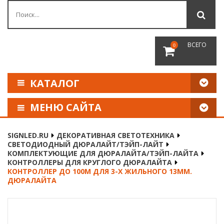
ВСЕГО
0
КАТАЛОГ
МЕНЮ САЙТА
КАК СДЕЛАТЬ ЗАКАЗ
SIGNLED.RU
ДЕКОРАТИВНАЯ СВЕТОТЕХНИКА
СВЕТОДИОДНЫЙ ДЮРАЛАЙТ/ТЭЙП-ЛАЙТ
ОПЛАТА И ДОСТАВКА
КОМПЛЕКТУЮЩИЕ ДЛЯ ДЮРАЛАЙТА/ТЭЙП-ЛАЙТА
КОНТРОЛЛЕРЫ ДЛЯ КРУГЛОГО ДЮРАЛАЙТА
КОНТРОЛЛЕР ДО 100М ДЛЯ 3-Х ЖИЛЬНОГО 13ММ.
НАШИ РЕКВИЗИТЫ
ДЮРАЛАЙТА