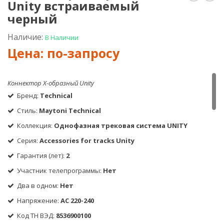
Unity встраиваемый
Х-
L-
образн
обр
черный
Unity
Unit
встраи
вст
Наличие:
В Наличии
белый
бел
Коннектор Х-образный Unity
Бренд:
Technical
Стиль:
Maytoni Technical
Коллекция:
Однофазная трековая система UNITY
Серия:
Accessories for tracks Unity
Гарантия (лет):
2
Участник телепрограммы:
Нет
Два в одном:
Нет
Напряжение:
AC 220-240
Код ТН ВЭД:
8536900100