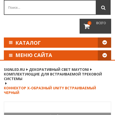
ВСЕГО
0
КАТАЛОГ
МЕНЮ САЙТА
КАК СДЕЛАТЬ ЗАКАЗ
SIGNLED.RU
ДЕКОРАТИВНЫЙ СВЕТ MAYTONI
КОМПЛЕКТУЮЩИЕ ДЛЯ ВСТРАИВАЕМОЙ ТРЕКОВОЙ
ОПЛАТА И ДОСТАВКА
СИСТЕМЫ
КОННЕКТОР Х-ОБРАЗНЫЙ UNITY ВСТРАИВАЕМЫЙ
НАШИ РЕКВИЗИТЫ
ЧЕРНЫЙ