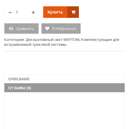
Цвет:
Черный
Купить
Материал:
Алюминий
Длина (мм):
130
Сравнить
В Избранное
Ширина (мм):
130
Высота (мм):
20
Категории:
Декоративный свет MAYTONI
,
Комплектующие для
встраиваемой трековой системы
Тип крепления:
Встраиваемый
LED:
Нет
Лампы в комплекте:
Нет
Цветовая температура (K):
0
ОПИСАНИЕ
Страна происхождения:
КИТАЙ
ОТЗЫВЫ (0)
Маркер:
Нет
Статус:
Матрица
Диммируемый:
Нет
Наличие чаши крепления:
Нет
Наличие цепи:
Нет