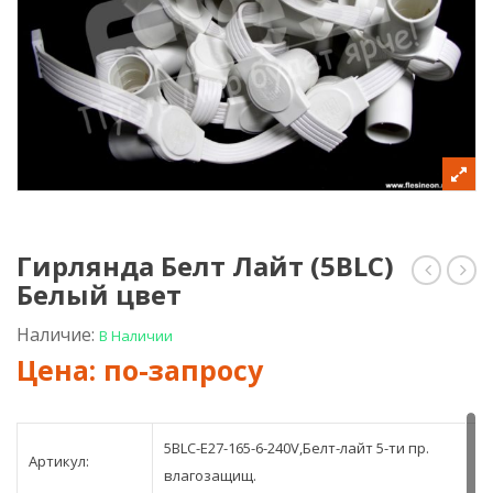
Гирлянда Белт Лайт (5BLС)
Белый цвет
Белт
Белт
Лайт
Лай
(5BLС)
(5BL
Наличие:
В Наличии
чер
шле
5BLС-E27-165-6-240V,Белт-лайт 5-ти пр.
Артикул:
влагозащищ.