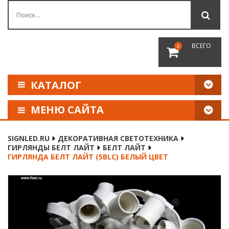
ВСЕГО
0
КАТАЛОГ
МЕНЮ САЙТА
КАК СДЕЛАТЬ ЗАКАЗ
SIGNLED.RU
ДЕКОРАТИВНАЯ СВЕТОТЕХНИКА
ГИРЛЯНДЫ БЕЛТ ЛАЙТ
БЕЛТ ЛАЙТ
ОПЛАТА И ДОСТАВКА
ГИРЛЯНДА БЕЛТ ЛАЙТ (5BLС) БЕЛЫЙ ЦВЕТ
НАШИ РЕКВИЗИТЫ