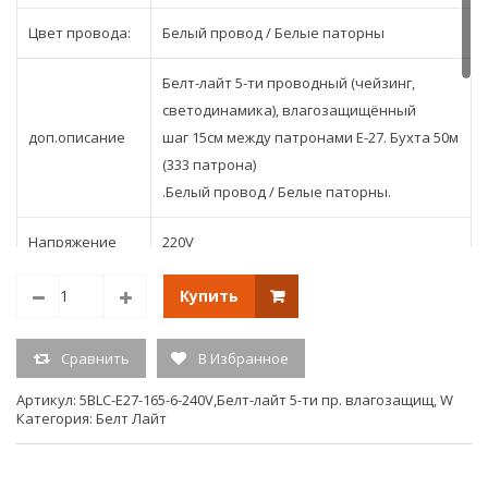
Цвет провода:
Белый провод / Белые паторны
Белт-лайт 5-ти проводный (чейзинг,
светодинамика), влагозащищённый
доп.описание
шаг 15см между патронами Е-27. Бухта 50м
(333 патрона)
.
Белый провод / Белые паторны.
Напряжение
220V
Количество
Купить
50
метров в бухте
Сравнить
В Избранное
Тип свечения
светодинамика
Артикул:
5BLС-E27-165-6-240V,Белт-лайт 5-ти пр. влагозащищ, W
Категория:
Белт Лайт
Единица
измерения
Бухта
(ед.изм.)