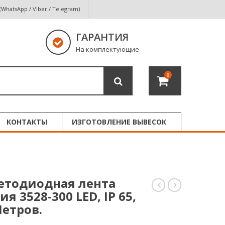
 (WhatsApp / Viber / Telegram)
ГАРАНТИЯ
На комплектующие
0
КОНТАКТЫ
ИЗГОТОВЛЕНИЕ ВЫВЕСОК
етодиодная лента
я 3528-300 LED, IP 65,
светодиодная
светодиодна
лента
лента
Метров.
жёлтого
тёплого
свечения
белого