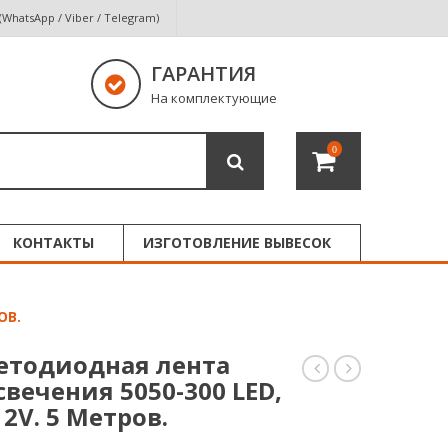
 (WhatsApp / Viber / Telegram)
ГАРАНТИЯ
На комплектующие
0
КОНТАКТЫ
ИЗГОТОВЛЕНИЕ ВЫВЕСОК
ОВ.
етодиодная лента
вечения 5050-300 LED,
светодиодная
светодиодна
лента
лента
 12V. 5 Метров.
белого
жёлтого
свечения
свечения