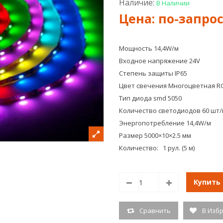
Наличие:
В Наличии
Мощность 14,4W/м
Входное напряжение 24V
Степень защиты IP65
Цвет свечения Многоцветная R
Тип диода smd 5050
Количество светодиодов 60 шт/
Энергопотребление 14,4W/м
Размер 5000×10×2.5 мм
Количество: 1 рул. (5 м)
Купить
Сравнить
В Изб