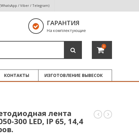
 (WhatsApp / Viber / Telegram)
ГАРАНТИЯ
На комплектующие
0
КОНТАКТЫ
ИЗГОТОВЛЕНИЕ ВЫВЕСОК
етодиодная лента
0-300 LED, IP 65, 14,4
светодиодная
DIP-
лента
960S-
ров.
белого
U
свечения
12V