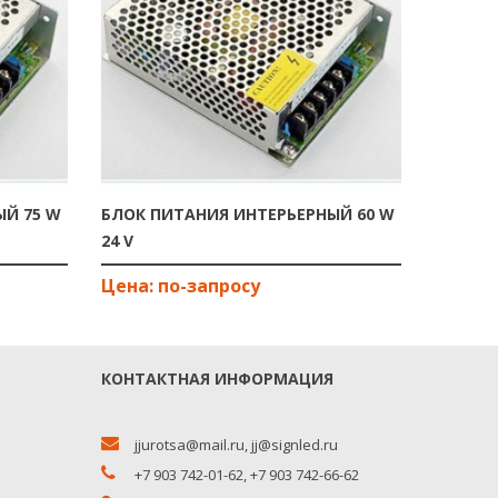
БЛОК П
W 24 V
ЫЙ 75 W
БЛОК ПИТАНИЯ ИНТЕРЬЕРНЫЙ 60 W
24 V
КОНТАКТНАЯ ИНФОРМАЦИЯ
jjurotsa@mail.ru
,
jj@signled.ru
+7 903 742-01-62,
+7 903 742-66-62