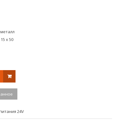
12
12
V
V
25А
30A
 металл
15 х 50
ранное
питания 24V