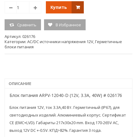
Длина 217 мм
Купить
Ширина 30 мм
Высота 20 мм
Гарантийный срок 3 года
Сравнить
В Избранное
Исполнение корпуса Узкий длинный
Артикул:
026176
Класс пылевлагозащиты IP67
Категории:
AC/DC источники напряжения 12V
,
Герметичные
Использование с управлением ШИМ
блоки питания
Сертификат EAC-01924
Диммирование Не диммируется
Материал корпуса Металл
Вес 0.258 кг
ОПИСАНИЕ
Блок питания ARPV-12040-D (12V, 3.3A, 40W) # 026176
Блок питания 12V, ток 3.3А,40 Вт. Герметичный (IP67), для
светодиодных изделий. Алюминиевый корпус. Cертификат
CE (EMC+LVD). Габариты 217x30x20 mm. Вход 170-265V AC,
выход 12V DC +-0.5V. КПД>82%. Гарантия 3 года.