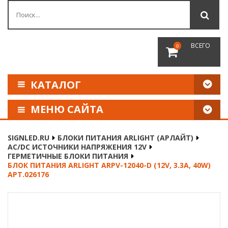
ВСЕГО
0
КАТАЛОГ
МЕНЮ САЙТА
КАК СДЕЛАТЬ ЗАКАЗ
SIGNLED.RU
БЛОКИ ПИТАНИЯ ARLIGHT (АРЛАЙТ)
AC/DC ИСТОЧНИКИ НАПРЯЖЕНИЯ 12V
ОПЛАТА И ДОСТАВКА
ГЕРМЕТИЧНЫЕ БЛОКИ ПИТАНИЯ
БЛОК ПИТАНИЯ ARLIGHT ARPV-12040-D (12V, 3.3A, 40W)
АРТ.026176
НАШИ РЕКВИЗИТЫ