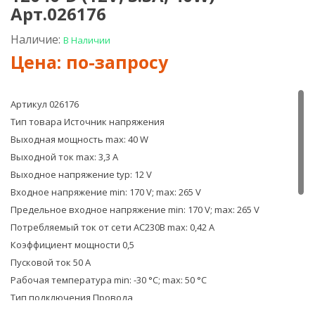
Arlight
Arlig
Арт.026176
ARPV-
ARPV
12036-
1204
Наличие:
В Наличии
D
B
(12V,
(12V,
3.0A,
3.8A,
36W)
45W
Арт.
Арт.
Артикул 026176
022408
0219
Тип товара Источник напряжения
Выходная мощность max: 40 W
Выходной ток max: 3,3 A
Выходное напряжение typ: 12 V
Входное напряжение min: 170 V; max: 265 V
Предельное входное напряжение min: 170 V; max: 265 V
Потребляемый ток от сети AC230В max: 0,42 A
Коэффициент мощности 0,5
Пусковой ток 50 A
Рабочая температура min: -30 °C; max: 50 °C
Тип подключения Провода