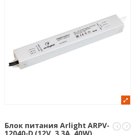
Блок питания Arlight ARPV-
12040-D (12V, 3.3A, 40W)
питани
пит