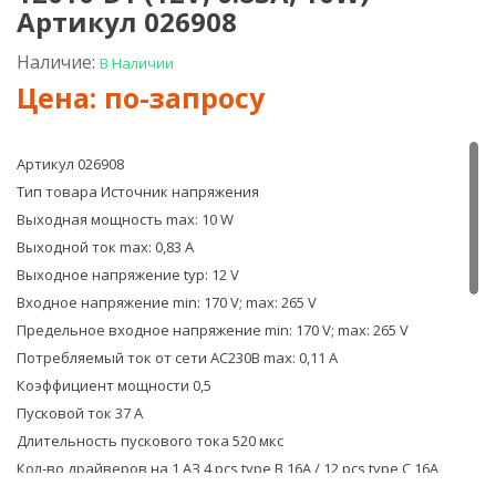
NF-
Arlig
Артикул 026908
DM23-
ARPV
600W-
1201
Наличие:
В Наличии
220V
D
(RF,
(12V,
брелок)
1.0A,
#017601
12W
Арт.
Артикул 026908
0222
Тип товара Источник напряжения
Выходная мощность max: 10 W
Выходной ток max: 0,83 A
Выходное напряжение typ: 12 V
Входное напряжение min: 170 V; max: 265 V
Предельное входное напряжение min: 170 V; max: 265 V
Потребляемый ток от сети AC230В max: 0,11 A
Коэффициент мощности 0,5
Пусковой ток 37 A
Длительность пускового тока 520 мкс
Кол-во драйверов на 1 АЗ 4 pcs type B 16A / 12 pcs type C 16A