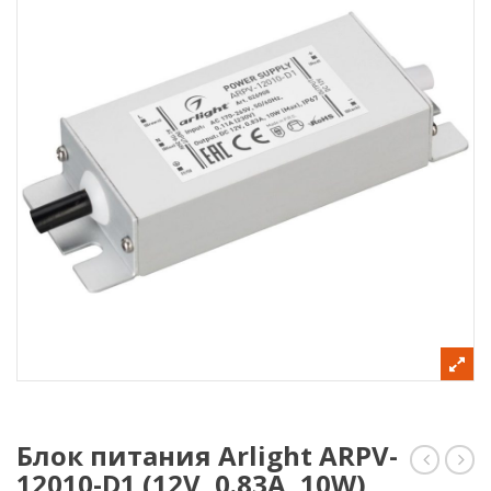
Блок питания Arlight ARPV-
12010-D1 (12V, 0.83A, 10W)
ARL-
пит