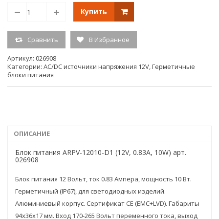
Рабочая температура min: -30 °C; max: 50 °C
Купить
Тип подключения Провода
Длина 94 мм
Ширина 36 мм
Сравнить
В Избранное
Высота 17 мм
Артикул:
026908
Гарантийный срок 3 года
Категории:
AC/DC источники напряжения 12V
,
Герметичные
Исполнение корпуса Узкий длинный
блоки питания
Класс пылевлагозащиты IP67
Использование с управлением ШИМ Любые помещения
Сертификат EAC-01924
Диммирование Не диммируется
ОПИСАНИЕ
Материал корпуса Металл
Вес 0.126 кг
Блок питания ARPV-12010-D1 (12V, 0.83A, 10W) арт.
026908
Блок питания 12 Вольт, ток 0.83 Ампера, мощность 10 Вт.
Герметичный (IP67), для светодиодных изделий.
Алюминиевый корпус. Cертификат CE (EMC+LVD). Габариты
94x36x17 мм. Вход 170-265 Вольт переменного тока, выход