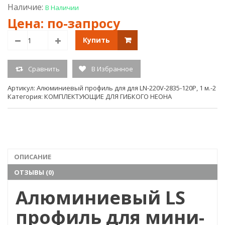
240V,на
CF28
Наличие:
В Наличии
1,5
U15
A
24V
(Универ
Whit
Купить
Белый
(26
корпус
#02
Сравнить
В Избранное
Артикул:
Алюминиевый профиль для для LN-220V-2835-120P, 1 м.-2
Категория:
КОМПЛЕКТУЮЩИЕ ДЛЯ ГИБКОГО НЕОНА
ОПИСАНИЕ
ОТЗЫВЫ (0)
Алюминиевый LS
профиль для мини-