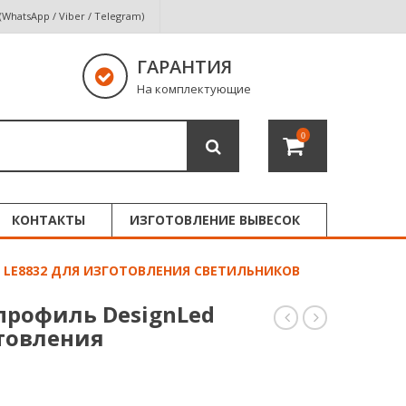
 (WhatsApp / Viber / Telegram)
ГАРАНТИЯ
На комплектующие
0
КОНТАКТЫ
ИЗГОТОВЛЕНИЕ ВЫВЕСОК
LE8832 ДЛЯ ИЗГОТОВЛЕНИЯ СВЕТИЛЬНИКОВ
рофиль DesignLed
отовления
профиль
профиль
DesignLed
DesignLed
LE4932
LE6332
прямоугольный
для