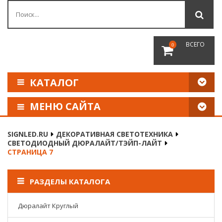
ВСЕГО
0
КАТАЛОГ
МЕНЮ САЙТА
КАК СДЕЛАТЬ ЗАКАЗ
SIGNLED.RU
ДЕКОРАТИВНАЯ СВЕТОТЕХНИКА
СВЕТОДИОДНЫЙ ДЮРАЛАЙТ/ТЭЙП-ЛАЙТ
ОПЛАТА И ДОСТАВКА
СТРАНИЦА 7
НАШИ РЕКВИЗИТЫ
РАЗДЕЛЫ КАТАЛОГА
Дюралайт Круглый