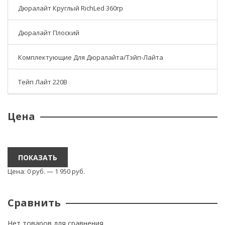
Дюралайт Круглый RichLed 360гр
Дюралайт Плоский
Комплектующие Для Дюралайта/тэйп-Лайта
Тейп Лайт 220В
Цена
ПОКАЗАТЬ
Цена:
0
р
уб.
—
1 950
р
уб.
Сравнить
Нет товаров для сравнения