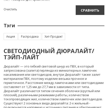
Очистить
СРАВНИТЬ
Тэги
Акция
Распродажа
Хит-Продаж!
СВЕТОДИОДНЫЙ ДЮРАЛАЙТ/
ТЭЙП-ЛАЙТ
Дюралайт — это гибкий световой шнур из ПВХ, в который
запрессована (залита) гирлянда из миниатюрных лампочек
накаливания или светодиодов, внутри Дюралайт также залит
материалом ПВХ, поэтому изделие весьма прочное и
герметичное. Расстояние между лампочками или светодиодами
составляет от 1,25 мм до 27,7 мм в зависимости от типа.
Дюралайт различается типом сечения оболочки (круглый или
плоский), различными режимами работы, количеством
токопроводящих жил, количеством лампочек или светодиодов.
Существуют 2 основных вида дюралайта: 2-х жильный -
подключается напрямую к источнику питания и обеспечивает