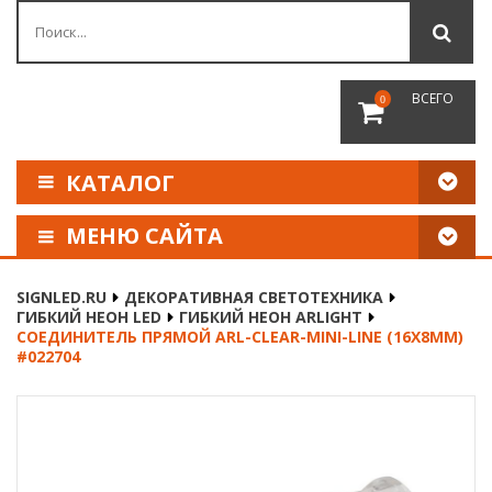
ВСЕГО
0
КАТАЛОГ
МЕНЮ САЙТА
КАК СДЕЛАТЬ ЗАКАЗ
SIGNLED.RU
ДЕКОРАТИВНАЯ СВЕТОТЕХНИКА
ГИБКИЙ НЕОН LED
ГИБКИЙ НЕОН ARLIGHT
ОПЛАТА И ДОСТАВКА
СОЕДИНИТЕЛЬ ПРЯМОЙ ARL-CLEAR-MINI-LINE (16X8MM)
#022704
НАШИ РЕКВИЗИТЫ