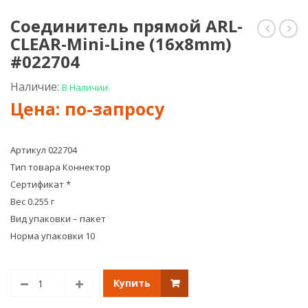
Соединитель прямой ARL-
CLEAR-Mini-Line (16x8mm)
прямой
пря
ARL-
ARL-
#022704
CF5060-
CLEA
RGB
U15-
Наличие:
В Наличии
#022304
Line
(26
#02
Артикул 022704
Тип товара Коннектор
Сертификат *
Вес 0.255 г
Вид упаковки – пакет
Норма упаковки 10
Купить