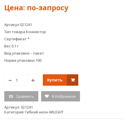
4P-
Mini
RGB
(16
#018991
#02
Артикул 021241
Тип товара Коннектор
Сертификат *
Вес 0.1 г
Вид упаковки – пакет
Норма упаковки 100
Купить
Сравнить
В Избранное
Артикул:
021241
Категория:
Гибкий неон ARLIGHT