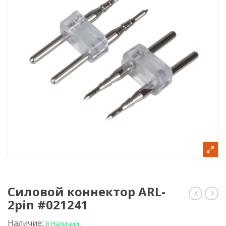
Силовой коннектор ARL-
2pin #021241
силовой
конн
ARL-
ARL-
NF-
2pin
Наличие:
В Наличии