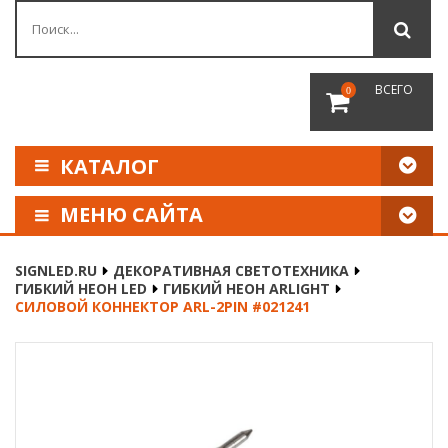
ВСЕГО
0
КАТАЛОГ
МЕНЮ САЙТА
КАК СДЕЛАТЬ ЗАКАЗ
SIGNLED.RU
ДЕКОРАТИВНАЯ СВЕТОТЕХНИКА
ГИБКИЙ НЕОН LED
ГИБКИЙ НЕОН ARLIGHT
ОПЛАТА И ДОСТАВКА
СИЛОВОЙ КОННЕКТОР ARL-2PIN #021241
НАШИ РЕКВИЗИТЫ