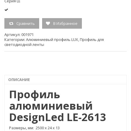
Серия LE
Цвет Серебро
Сравнить
В Избранное
Гарантия 3 года
Артикул:
001971
Категории:
Алюминиевый профиль LUX
,
Профиль для
светодиодной ленты
Комплектация Профиль 1шт; Экран 1шт; Заглушки 4шт
Максимальная ширина ленты 12
ОПИСАНИЕ
Максимальная мощность ленты, Вт/м 14.5
Профиль
Ширина встройки, мм 15
алюминиевый
DesignLed LE-2613
Глубина встройки, мм 12
Размеры, мм: 2500 х 24 х 13
Длина, мм 2500