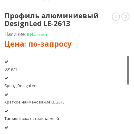
Профиль алюминиевый
DesignLed LE-2613
Лайт
пит
12*6
Mea
мм,
Well
Наличие:
В Наличии
352860,
XLG-
220V,
75-
(кратно
12
резки
1м)
001971
Синий
Бренд DesignLed
Краткое наименование LE.2613
Тип монтажа встраиваемый