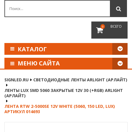
ВСЕГО
0
КАТАЛОГ
МЕНЮ САЙТА
КАК СДЕЛАТЬ ЗАКАЗ
SIGNLED.RU
СВЕТОДИОДНЫЕ ЛЕНТЫ ARLIGHT (АРЛАЙТ)
ОПЛАТА И ДОСТАВКА
ЛЕНТЫ LUX SMD 5060 ЗАКРЫТЫЕ 12V 30 (+RGB) ARLIGHT
(АРЛАЙТ)
НАШИ РЕКВИЗИТЫ
ЛЕНТА RTW 2-5000SE 12V WHITE (5060, 150 LED, LUX)
АРТИКУЛ 014693