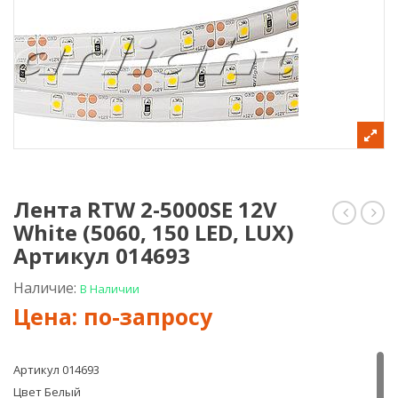
Лента RTW 2-5000SE 12V
White (5060, 150 LED, LUX)
гирлян
RTW
Мульти
2-
Артикул 014693
20м/
5000
прозра
12V
Наличие:
В Наличии
провод/
Day
FLASH
(506
20
150
LED,
LUX)
Артикул 014693
Арт
Цвет Белый