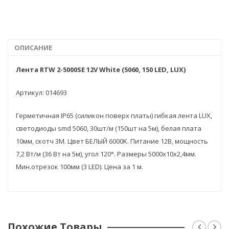
Потребляемая мощность, 1м min: 6 W/m; max: 7,2 W/m
Вес 0.252 кг
ОПИСАНИЕ
Лента RTW 2-5000SE 12V White (5060, 150 LED, LUX)
Артикул: 014693
Герметичная IP65 (силикон поверх платы) гибкая лента LUX,
светодиоды smd 5060, 30шт/м (150шт на 5м), белая плата
10мм, скотч 3М. Цвет БЕЛЫЙ 6000K. Питание 12В, мощность
7,2 Вт/м (36 Вт на 5м), угол 120°. Размеры 5000х10х2,4мм.
Мин.отрезок 100мм (3 LED). Цена за 1 м.
Похожие Товары