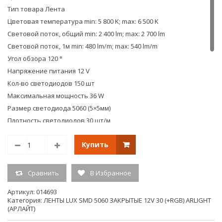
0168
Тип товара Лента
Цветовая температура min: 5 800 K; max: 6 500 K
Световой поток, общий min: 2 400 lm; max: 2 700 lm
Световой поток, 1м min: 480 lm/m; max: 540 lm/m
Угол обзора 120 °
Напряжение питания 12 V
Кол-во светодиодов 150 шт
Максимальная мощность 36 W
Размер светодиода 5060 (5×5мм)
Плотность светодиодов 30 шт/м
Длина 5 000 мм
Купить
Высота 2,4 мм
Минимальный отрезок 100 мм
Ширина 10 мм
Сравнить
В Избранное
Потребляемый ток typ: 3 A
Артикул:
014693
Индекс цветопередачи >85
Категория:
ЛЕНТЫ LUX SMD 5060 ЗАКРЫТЫЕ 12V 30 (+RGB) ARLIGHT
Класс пылевлагозащиты IP65
(АРЛАЙТ)
Потребляемая мощность, общая min: 30 W; max: 36 W