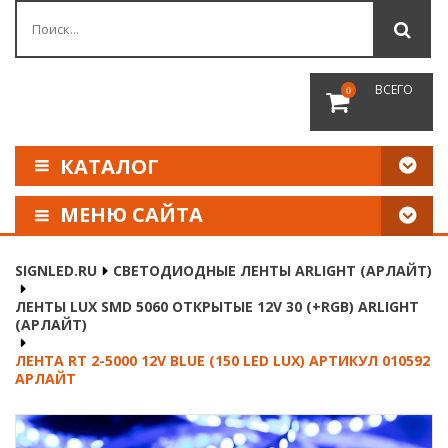
ВСЕГО
0
КАТАЛОГ
МЕНЮ САЙТА
КАК СДЕЛАТЬ ЗАКАЗ
SIGNLED.RU
СВЕТОДИОДНЫЕ ЛЕНТЫ ARLIGHT (АРЛАЙТ)
ОПЛАТА И ДОСТАВКА
ЛЕНТЫ LUX SMD 5060 ОТКРЫТЫЕ 12V 30 (+RGB) ARLIGHT
(АРЛАЙТ)
НАШИ РЕКВИЗИТЫ
ЛЕНТА RT 2-5000 12V BLUE (150 LED LUX) АРТИКУЛ 010592
АРЛАЙТ