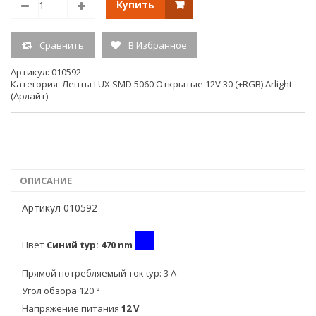
Купить
Размеры, ширина 10 мм
Размеры, высота 2,2 мм
Сравнить
В Избранное
Тип товара Лента
Индекс цветопередачи, CRI(Ra) >85
Артикул:
010592
Потребляемая мощность min-max min: 30 W; max: 36 W
Категория:
Ленты LUX SMD 5060 Открытые 12V 30 (+RGB) Arlight
(Арлайт)
Вес 0.16 кг
Производитель Arlight
ЦЕНА УКАЗАНА ЗА 1 метр
ОПИСАНИЕ
Артикул 010592
Цвет
Синий typ: 470 nm
Прямой потребляемый ток typ: 3 A
Угол обзора 120 °
Напряжение питания
12 V