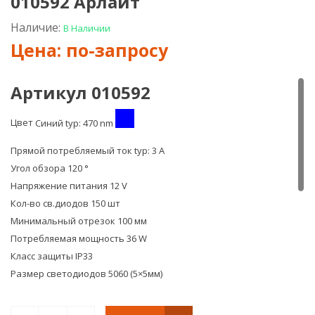
010592 Арлайт
5000
5000
12V
12V
Наличие:
В Наличии
Pink
Gree
(5060,
(506
150
150
LED,
LED,
Артикул 010592
LUX)
LUX)
Артикул
Арт
015973
0105
Цвет
Синий typ: 470 nm
Арлайт
Арл
Прямой потребляемый ток typ: 3 A
Угол обзора 120 °
Напряжение питания
12 V
Кол-во св.диодов
150 шт
Минимальный отрезок 100 мм
Потребляемая мощность
36 W
Класс защиты IP33
Размер светодиодов 5060 (5×5мм)
Плотность светодиодов 30 шт/м
Размеры, длина 5 000 мм